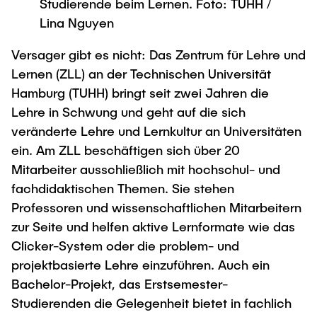
Studierende beim Lernen. Foto: TUHH /
Process Engineering
Newsroom
Advice and contact
UNU HUB "Engineering to Face Climate
Lina Nguyen
Exchange students
Study programs
Change"
Press Release
New@tuhh
Intercultural Hub
Versager gibt es nicht: Das Zentrum für Lehre und
Research and Institutes
Flyers and brochures
Around student life
International Scholars & Guests
Research Funding
Lernen (ZLL) an der Technischen Universität
University magazine spektrum
study organization
Technology and Innovation in Education
Hamburg (TUHH) bringt seit zwei Jahren die
Events
Partnerships and Strategy
Lehre in Schwung und geht auf die sich
Early Career Research Support
News
AI in Education
veränderte Lehre und Lernkultur an Universitäten
Study Exchange Partnerships
Study programs
Merchandise-Shop
ein. Am ZLL beschäftigen sich über 20
Good Scientific Practice
How to establish partnerships
After Graduation
Research and Institutes
Mitarbeiter ausschließlich mit hochschul- und
Working at TU Hamburg
Strategy
fachdidaktischen Themen. Sie stehen
Alumni
Future Lectures
Management Sciences and Technology
Professoren und wissenschaftlichen Mitarbeitern
ECIU University
Job opportunities
Career Center
zur Seite und helfen aktive Lernformate wie das
Team
Study Programs
Faculty recruiting
Graduate Academy
Contacts & International Team
Clicker-System oder die problem- und
Research and Institutes
Information for new employees
Doctoral Degrees
projektbasierte Lehre einzuführen. Auch ein
Bachelor-Projekt, das Erstsemester-
Continuing Education
Research & Transfer News
Mechanical Engineering
Internal Information
Studierenden die Gelegenheit bietet in fachlich
Interdisciplinary Workshop of the FSP
Study programs