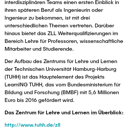
interdisziplinären Teams einen ersten Einblick in
"Biobased Processes and Reactor
ihren späteren Beruf als Ingenieurin oder
Research and institutes
Technologies"
Ingenieur zu bekommen, ist mit drei
Joint School of Multidisciplinary Studies
unterschiedlichen Themen vertreten. Darüber
hinaus bietet das ZLL Weiterqualifizierungen im
Bereich Lehre für Professoren, wissenschaftliche
Mitarbeiter und Studierende.
Der Aufbau des Zentrums für Lehre und Lernen
Institutes
der Technischen Universität Hamburg-Harburg
Overview
(TUHH) ist das Hauptelement des Projekts
LearnING TUHH, das vom Bundesministerium für
Bildung und Forschung (BMBF) mit 5,6 Millionen
Euro bis 2016 gefördert wird.
Das Zentrum für Lehre und Lernen im Überblick:
http://www.tuhh.de/zll