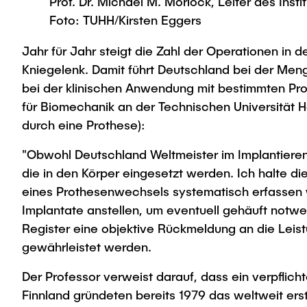
Prof. Dr. Michael M. Morlock, Leiter des Inst
Foto: TUHH/Kirsten Eggers
Jahr für Jahr steigt die Zahl der Operationen in 
Kniegelenk. Damit führt Deutschland bei der Men
bei der klinischen Anwendung mit bestimmten Proth
für Biomechanik an der Technischen Universität 
durch eine Prothese):
"Obwohl Deutschland Weltmeister im Implantieren 
die in den Körper eingesetzt werden. Ich halte d
eines Prothesenwechsels systematisch erfassen w
Implantate anstellen, um eventuell gehäuft notw
Register eine objektive Rückmeldung an die Leist
gewährleistet werden.
Der Professor verweist darauf, dass ein verpflic
Finnland gründeten bereits 1979 das weltweit er