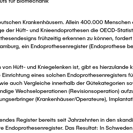
ituts für Biomechanik
Studies
deutschen Krankenhäusern. Allein 400.000 Menschen er
ge der Hüft- und Knieendoprothesen die OECD-Statist
esendesigns frühzeitig erkennen zu können, fordert Pr
Hamburg, ein Endoprothesenregister (Endoprothese be
von Hüft- und Kniegelenken ist, gibt es hierzulande k
ie Einrichtung eines solchen Endoprothesenregisters 
ie auch Vergleiche innerhalb der Gütekategorien sow
endige Wechseloperationen (Revisionsoperation) aufz
ungserbringer (Krankenhäuser/Operateure), Implantath
htendes Register bereits seit Jahrzehnten in den ska
ste Endoprothesenregister. Das Resultat: In Schweden