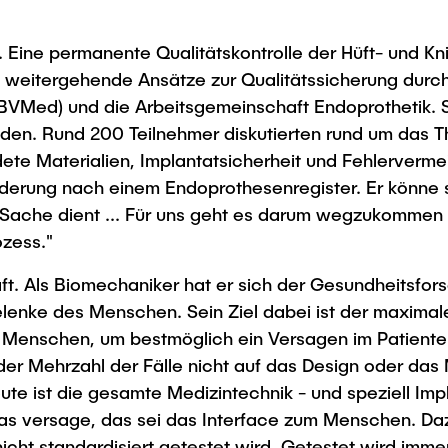
da. Eine permanente Qualitätskontrolle der Hüft- und 
 weitergehende Ansätze zur Qualitätssicherung durch e
VMed) und die Arbeitsgemeinschaft Endoprothetik. Sie
den. Rund 200 Teilnehmer diskutierten rund um das The
te Materialien, Implantatsicherheit und Fehlervermei
derung nach einem Endoprothesenregister. Er könne si
 Sache dient ... Für uns geht es darum wegzukommen
ozess."
 Als Biomechaniker hat er sich der Gesundheitsforsc
elenke des Menschen. Sein Ziel dabei ist der maxima
im Menschen, um bestmöglich ein Versagen im Patiente
der Mehrzahl der Fälle nicht auf das Design oder das
te ist die gesamte Medizintechnik - und speziell Imp
as versage, das sei das Interface zum Menschen. Da
cht standardisiert getestet wird. Getestet wird imme