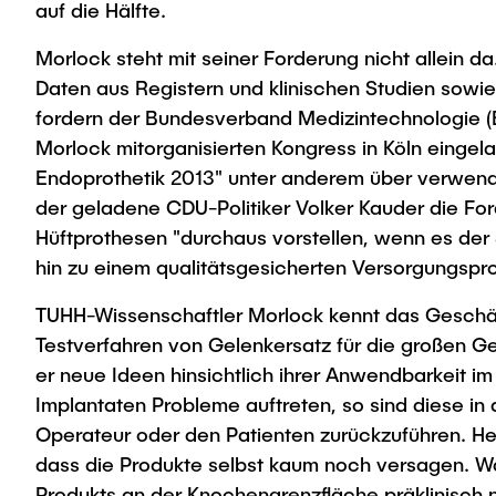
auf die Hälfte.
Morlock steht mit seiner Forderung nicht allein 
Daten aus Registern und klinischen Studien sowie
fordern der Bundesverband Medizintechnologie (B
Morlock mitorganisierten Kongress in Köln eingela
Endoprothetik 2013" unter anderem über verwende
der geladene CDU-Politiker Volker Kauder die For
Hüftprothesen "durchaus vorstellen, wenn es der
hin zu einem qualitätsgesicherten Versorgungspr
TUHH-Wissenschaftler Morlock kennt das Geschäft.
Testverfahren von Gelenkersatz für die großen G
er neue Ideen hinsichtlich ihrer Anwendbarkeit 
Implantaten Probleme auftreten, so sind diese in 
Operateur oder den Patienten zurückzuführen. Heu
dass die Produkte selbst kaum noch versagen. W
Produkts an der Knochengrenzfläche präklinisch ni