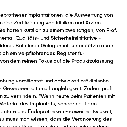
Knieprothesenimplantationen, die Auswertung von
ine Zertifizierung von Kliniken und Ärzten
 hatten kürzlich zu einem zweitätigen, von Prof.
ma "Qualitäts- und Sicherheitsinitiative -
dung. Bei dieser Gelegenheit unterstützte auch
ch ein verpflichtendes Register für
 von dem reinen Fokus auf die Produktzulassung
hung verpflichtet und entwickelt präklinische
le Gewebeerhalt und Langlebigkeit. Zudem prüft
n zu verhindern. "Wenn heute beim Patienten mit
 Material des Implantats, sondern auf den
lantate und Endoprothesen - soweit entwickelt,
zu muss man wissen, dass die Verankerung des
r nur das Produkt an sich und nie, wie es dann