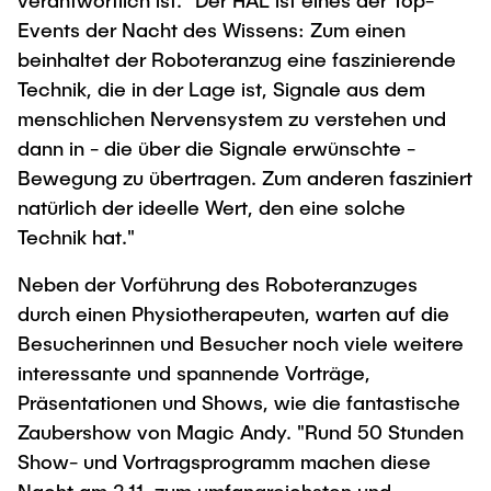
verantwortlich ist. "Der HAL ist eines der Top-
"Biobased Processes and Reactor
Events der Nacht des Wissens: Zum einen
Research and institutes
Technologies"
beinhaltet der Roboteranzug eine faszinierende
Technik, die in der Lage ist, Signale aus dem
Joint School of Multidisciplinary Studies
menschlichen Nervensystem zu verstehen und
dann in - die über die Signale erwünschte -
Bewegung zu übertragen. Zum anderen fasziniert
natürlich der ideelle Wert, den eine solche
Technik hat."
Institutes
Neben der Vorführung des Roboteranzuges
Overview
durch einen Physiotherapeuten, warten auf die
Besucherinnen und Besucher noch viele weitere
interessante und spannende Vorträge,
Präsentationen und Shows, wie die fantastische
Zaubershow von Magic Andy. "Rund 50 Stunden
Show- und Vortragsprogramm machen diese