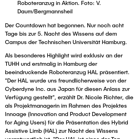
Process Engineering
Roboteranzug in Aktion. Foto: V.
Newsroom
Advice and contact
UNU HUB "Engineering to Face Climate
Exchange students
Daum/Bergmannsheil
Study programs
Change"
Press Release
New@tuhh
Intercultural Hub
Research and Institutes
Der Countdown hat begonnen. Nur noch acht
Flyers and brochures
Around student life
International Scholars & Guests
Research Funding
Tage bis zur 5. Nacht des Wissens auf dem
University magazine spektrum
study organization
Technology and Innovation in Education
Campus der Technischen Universität Hamburg.
Events
Partnerships and Strategy
Early Career Research Support
News
AI in Education
Als besonderes Highlight wird exklusiv an der
Study Exchange Partnerships
Study programs
Merchandise-Shop
TUHH und erstmalig in Hamburg der
Good Scientific Practice
How to establish partnerships
After Graduation
beeindruckende Roboteranzug HAL präsentiert.
Research and Institutes
Working at TU Hamburg
"Der HAL wurde uns freundlicherweise von der
Strategy
Alumni
Future Lectures
Cyberdyne Inc. aus Japan für diesen Anlass zur
Management Sciences and Technology
ECIU University
Job opportunities
Career Center
Verfügung gestellt", erzählt Dr. Nicole Richter, die
Team
Study Programs
Faculty recruiting
Graduate Academy
als Projektmanagerin im Rahmen des Projektes
Contacts & International Team
Research and Institutes
Information for new employees
Innoage (Innovation and Product Development
Doctoral Degrees
for Aging Users) für die Präsentation des Hybrid
Continuing Education
Research & Transfer News
Mechanical Engineering
Internal Information
Assistive Limb (HAL) zur Nacht des Wissens
Interdisciplinary Workshop of the FSP
Study programs