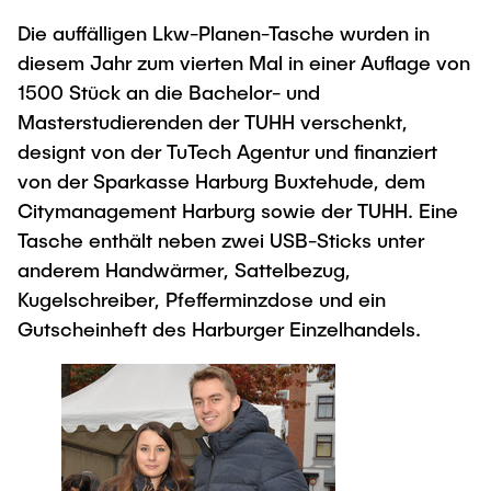
"Biobased Processes and Reactor
Die auffälligen Lkw-Planen-Tasche wurden in
Research and institutes
Technologies"
diesem Jahr zum vierten Mal in einer Auflage von
1500 Stück an die Bachelor- und
Joint School of Multidisciplinary Studies
Masterstudierenden der TUHH verschenkt,
designt von der TuTech Agentur und finanziert
von der Sparkasse Harburg Buxtehude, dem
Citymanagement Harburg sowie der TUHH. Eine
Tasche enthält neben zwei USB-Sticks unter
Institutes
anderem Handwärmer, Sattelbezug,
Overview
Kugelschreiber, Pfefferminzdose und ein
Gutscheinheft des Harburger Einzelhandels.