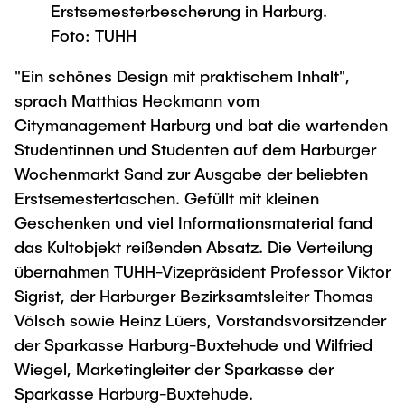
Process Engineering
Newsroom
Erstsemesterbescherung in Harburg.
Advice and contact
UNU HUB "Engineering to Face Climate
Exchange students
Foto: TUHH
Study programs
Change"
Press Release
New@tuhh
Intercultural Hub
Research and Institutes
"Ein schönes Design mit praktischem Inhalt",
Flyers and brochures
Around student life
International Scholars & Guests
Research Funding
sprach Matthias Heckmann vom
University magazine spektrum
study organization
Technology and Innovation in Education
Citymanagement Harburg und bat die wartenden
Events
Partnerships and Strategy
Early Career Research Support
Studentinnen und Studenten auf dem Harburger
News
AI in Education
Study Exchange Partnerships
Wochenmarkt Sand zur Ausgabe der beliebten
Study programs
Merchandise-Shop
Good Scientific Practice
Erstsemestertaschen. Gefüllt mit kleinen
How to establish partnerships
After Graduation
Research and Institutes
Geschenken und viel Informationsmaterial fand
Working at TU Hamburg
Strategy
Alumni
Future Lectures
das Kultobjekt reißenden Absatz. Die Verteilung
Management Sciences and Technology
ECIU University
Job opportunities
übernahmen TUHH-Vizepräsident Professor Viktor
Career Center
Team
Study Programs
Sigrist, der Harburger Bezirksamtsleiter Thomas
Faculty recruiting
Graduate Academy
Contacts & International Team
Völsch sowie Heinz Lüers, Vorstandsvorsitzender
Research and Institutes
Information for new employees
Doctoral Degrees
der Sparkasse Harburg-Buxtehude und Wilfried
Continuing Education
Research & Transfer News
Wiegel, Marketingleiter der Sparkasse der
Mechanical Engineering
Internal Information
Sparkasse Harburg-Buxtehude.
Interdisciplinary Workshop of the FSP
Study programs