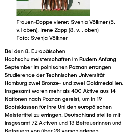
Process Engineering
Newsroom
Advice and contact
UNU HUB "Engineering to Face Climate
Exchange students
Study programs
Change"
Press Release
New@tuhh
Intercultural Hub
Frauen-Doppelvierer: Svenja Völkner (5.
Research and Institutes
Flyers and brochures
Around student life
v.l oben), Irene Zapp (8. v.l. oben)
International Scholars & Guests
Research Funding
University magazine spektrum
study organization
Foto: Svenja Völkner
Technology and Innovation in Education
Events
Partnerships and Strategy
Early Career Research Support
News
Bei den 8. Europäischen
AI in Education
Study Exchange Partnerships
Hochschulmeisterschaften im Rudern Anfang
Study programs
Merchandise-Shop
Good Scientific Practice
How to establish partnerships
September im polnischen Poznan errangen
After Graduation
Research and Institutes
Studierende der Technischen Universität
Working at TU Hamburg
Strategy
Alumni
Future Lectures
Hamburg zwei Bronze- und zwei Goldmedaillen.
Management Sciences and Technology
ECIU University
Job opportunities
Career Center
Insgesamt waren mehr als 400 Aktive aus 14
Team
Study Programs
Faculty recruiting
Nationen nach Poznan gereist, um in 19
Graduate Academy
Contacts & International Team
Research and Institutes
Bootsklassen für ihre Uni den europäischen
Information for new employees
Doctoral Degrees
Meistertitel zu erringen. Deutschland stellte mit
Continuing Education
Research & Transfer News
Mechanical Engineering
Internal Information
insgesamt 72 Aktiven und 13 Betreuerinnen und
Interdisciplinary Workshop of the FSP
Betreuern von über 28 verschiedenen
Study programs