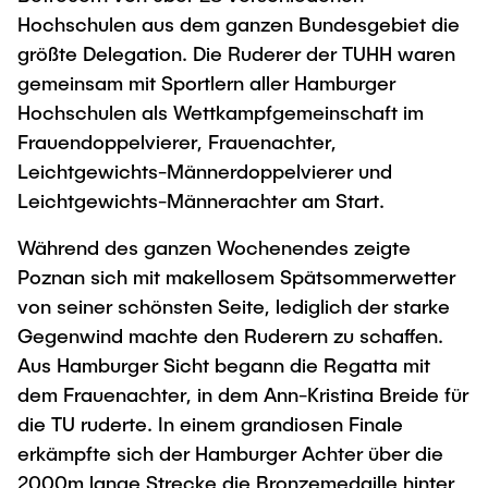
"Biobased Processes and Reactor
Hochschulen aus dem ganzen Bundesgebiet die
Research and institutes
Technologies"
größte Delegation. Die Ruderer der TUHH waren
gemeinsam mit Sportlern aller Hamburger
Joint School of Multidisciplinary Studies
Hochschulen als Wettkampfgemeinschaft im
Frauendoppelvierer, Frauenachter,
Leichtgewichts-Männerdoppelvierer und
Leichtgewichts-Männerachter am Start.
Institutes
Während des ganzen Wochenendes zeigte
Poznan sich mit makellosem Spätsommerwetter
Overview
von seiner schönsten Seite, lediglich der starke
Gegenwind machte den Ruderern zu schaffen.
Aus Hamburger Sicht begann die Regatta mit
dem Frauenachter, in dem Ann-Kristina Breide für
die TU ruderte. In einem grandiosen Finale
erkämpfte sich der Hamburger Achter über die
2000m lange Strecke die Bronzemedaille hinter