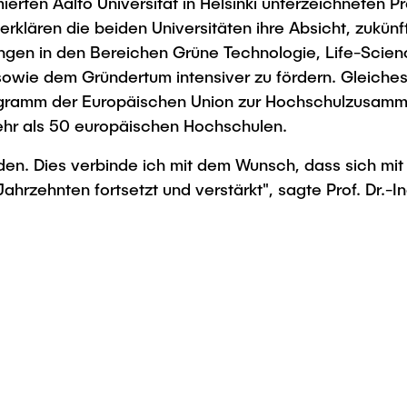
rten Aalto Universität in Helsinki unterzeichneten P
Studies
erklären die beiden Universitäten ihre Absicht, zukü
ungen in den Bereichen Grüne Technologie, Life-Scie
wie dem Gründertum intensiver zu fördern. Gleiches gil
ramm der Europäischen Union zur Hochschulzusamme
 mehr als 50 europäischen Hochschulen.
erden. Dies verbinde ich mit dem Wunsch, dass sich 
zehnten fortsetzt und verstärkt", sagte Prof. Dr.-