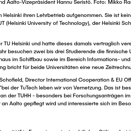
d Aalto-Vizepräsident Hannu Seristö. Foto: Mikko Ra
e in Helsinki ihren Lehrbetrieb aufgenommen. Sie ist k
Helsinki University of Technology), der Helsinki Sch
TU Helsinki und hatte dieses damals vertraglich verei
r besuchen zwei bis drei Studierende die finnische U
inaus im Schiffbau sowie im Bereich Informations- un
bricht für beide Universitäten eine neue Zeitrechn
Schofield, Director International Cooperation & EU Of
"bei der TuTech leben wir von Vernetzung. Das ist be
n an der TUHH - besonders bei Forschungsanträgen im
n Aalto gepflegt wird und interessierte sich im Beson