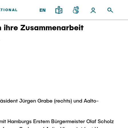
EN
ATIONAL
en ihre Zusammenarbeit
"
upport
and
gy
Institutes
Research & Transfer
ps
News
Overview
ps
Interdisciplinary Workshop of
ees
the FSP "Biobased
Processes and Reactor
Technologies"
äsident Jürgen Grabe (rechts) und Aalto-
l Team
 mit Hamburgs Erstem Bürgermeister Olaf Scholz
iplinary