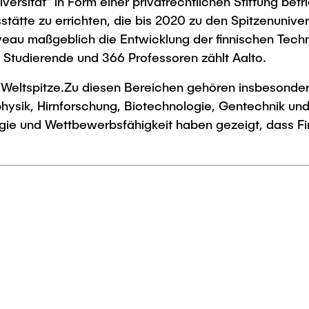
iversität" in Form einer privatrechtlichen Stiftung be
stätte zu errichten, die bis 2020 zu den Spitzenuniver
iveau maßgeblich die Entwicklung der finnischen Techn
Studierende und 366 Professoren zählt Aalto.
r Weltspitze.Zu diesen Bereichen gehören insbesonder
hysik, Hirnforschung, Biotechnologie, Gentechnik und
gie und Wettbewerbsfähigkeit haben gezeigt, dass Fin