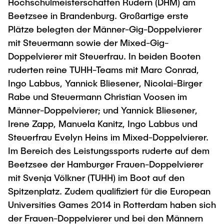
Hochschulmeisterschaften Rudern (DHM) am
"Biobased Processes and Reactor
Beetzsee in Brandenburg. Großartige erste
Research and institutes
Technologies"
Plätze belegten der Männer-Gig-Doppelvierer
Joint School of Multidisciplinary Studies
mit Steuermann sowie der Mixed-Gig-
Doppelvierer mit Steuerfrau. In beiden Booten
ruderten reine TUHH-Teams mit Marc Conrad,
Ingo Labbus, Yannick Bliesener, Nicolai-Birger
Rabe und Steuermann Christian Voosen im
Männer-Doppelvierer; und Yannick Bliesener,
Institutes
Irene Zapp, Manuela Kanitz, Ingo Labbus und
Overview
Steuerfrau Evelyn Heins im Mixed-Doppelvierer.
Im Bereich des Leistungssports ruderte auf dem
Beetzsee der Hamburger Frauen-Doppelvierer
mit Svenja Völkner (TUHH) im Boot auf den
Spitzenplatz. Zudem qualifiziert für die European
Universities Games 2014 in Rotterdam haben sich
der Frauen-Doppelvierer und bei den Männern