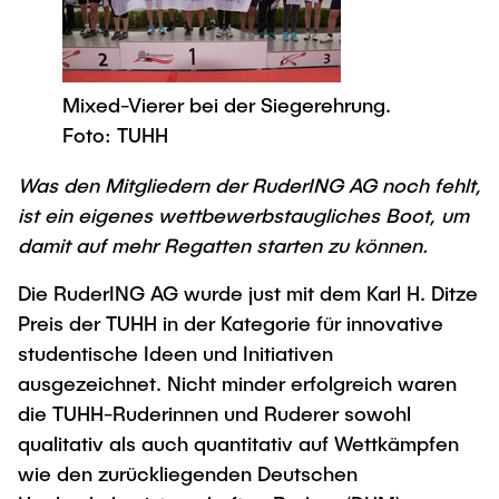
Process Engineering
Newsroom
Advice and contact
UNU HUB "Engineering to Face Climate
Exchange students
Study programs
Change"
Press Release
New@tuhh
Intercultural Hub
Research and Institutes
Flyers and brochures
Around student life
Mixed-Vierer bei der Siegerehrung.
International Scholars & Guests
Research Funding
University magazine spektrum
Foto: TUHH
study organization
Technology and Innovation in Education
Events
Partnerships and Strategy
Early Career Research Support
Was den Mitgliedern der RuderING AG noch fehlt,
News
AI in Education
Study Exchange Partnerships
ist ein eigenes wettbewerbstaugliches Boot, um
Study programs
Merchandise-Shop
Good Scientific Practice
damit auf mehr Regatten starten zu können.
How to establish partnerships
After Graduation
Research and Institutes
Working at TU Hamburg
Strategy
Die RuderING AG wurde just mit dem Karl H. Ditze
Alumni
Future Lectures
Management Sciences and Technology
Preis der TUHH in der Kategorie für innovative
ECIU University
Job opportunities
Career Center
studentische Ideen und Initiativen
Team
Study Programs
Faculty recruiting
Graduate Academy
Contacts & International Team
ausgezeichnet. Nicht minder erfolgreich waren
Research and Institutes
Information for new employees
Doctoral Degrees
die TUHH-Ruderinnen und Ruderer sowohl
qualitativ als auch quantitativ auf Wettkämpfen
Continuing Education
Research & Transfer News
Mechanical Engineering
Internal Information
wie den zurückliegenden Deutschen
Interdisciplinary Workshop of the FSP
Study programs