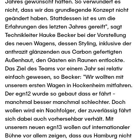
Jahres gewünscht hatten. So verwundert es
"Biobased Processes and Reactor
nicht, dass wir das grundlegende Konzept nicht
Research and institutes
Technologies"
geändert haben. Stattdessen ist es um die
Joint School of Multidisciplinary Studies
Erfahrungen des letzten Jahres gereift", sagt
Technikleiter Hauke Becker bei der Vorstellung
des neuen Wagens, dessen Styling, inklusive der
anthrazit glänzenden aus Carbon gefertigten
Außenhaut, den Gästen ein Raunen entlockte.
Das Ziel des Teams vor einem Jahr sei relativ
Institutes
einfach gewesen, so Becker: "Wir wollten mit
Overview
unserem ersten Wagen in Hockenheim mitfahren.
Der egn12 wurde so gebaut dass er fährt -
manchmal besser manchmal schlechter. Doch
wollen wird ein Nachfolger, der zuverlässig fährt
sich dabei auch vorhersehbar verhält. Mit
unserem neuen egn13 wollen auf internationaler
Bühne vor allem zeigen, dass aus Hamburg nicht