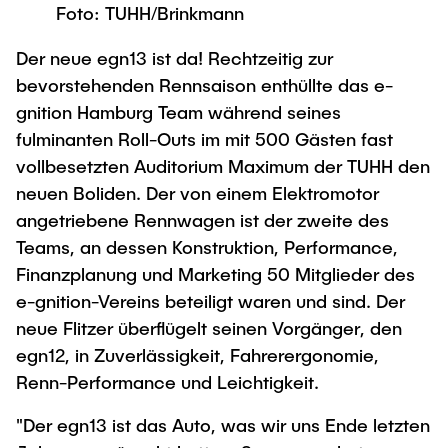
Process Engineering
Newsroom
Foto: TUHH/Brinkmann
Advice and contact
UNU HUB "Engineering to Face Climate
Exchange students
Study programs
Change"
Press Release
New@tuhh
Der neue egn13 ist da! Rechtzeitig zur
Intercultural Hub
Research and Institutes
Flyers and brochures
bevorstehenden Rennsaison enthüllte das e-
Around student life
International Scholars & Guests
Research Funding
gnition Hamburg Team während seines
University magazine spektrum
study organization
Technology and Innovation in Education
fulminanten Roll-Outs im mit 500 Gästen fast
Events
Partnerships and Strategy
Early Career Research Support
vollbesetzten Auditorium Maximum der TUHH den
News
AI in Education
Study Exchange Partnerships
neuen Boliden. Der von einem Elektromotor
Study programs
Merchandise-Shop
Good Scientific Practice
angetriebene Rennwagen ist der zweite des
How to establish partnerships
After Graduation
Research and Institutes
Teams, an dessen Konstruktion, Performance,
Working at TU Hamburg
Strategy
Alumni
Future Lectures
Finanzplanung und Marketing 50 Mitglieder des
Management Sciences and Technology
ECIU University
Job opportunities
e-gnition-Vereins beteiligt waren und sind. Der
Career Center
Team
Study Programs
neue Flitzer überflügelt seinen Vorgänger, den
Faculty recruiting
Graduate Academy
Contacts & International Team
egn12, in Zuverlässigkeit, Fahrerergonomie,
Research and Institutes
Information for new employees
Doctoral Degrees
Renn-Performance und Leichtigkeit.
Continuing Education
Research & Transfer News
Mechanical Engineering
Internal Information
"Der egn13 ist das Auto, was wir uns Ende letzten
Interdisciplinary Workshop of the FSP
Study programs