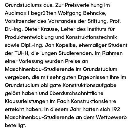
Grundstudiums aus. Zur Preisverleihung im
"Biobased Processes and Reactor
Research and institutes
Audimax I begrüßten Wolfgang Behncke,
Technologies"
Vorsitzender des Vorstandes der Stiftung, Prof.
Joint School of Multidisciplinary Studies
Dr.-Ing. Dieter Krause, Leiter des Instituts für
Produktentwicklung und Konstruktionstechnik
sowie Dipl.-Ing. Jan Kopelke, ehemaliger Student
der TUHH, die jungen Studierenden. Im Rahmen
einer Vorlesung wurden Preise an
Institutes
Maschinenbau-Studierende im Grundstudium
vergeben, die mit sehr guten Ergebnissen ihre im
Overview
Grundstudium obligate Konstruktionsaufgabe
gelöst haben und überdurchschnittliche
Klausurleistungen im Fach Konstruktionslehre
erreicht haben. In diesem Jahr hatten sich 192
Maschinenbau-Studierende an dem Wettbewerb
beteiligt.