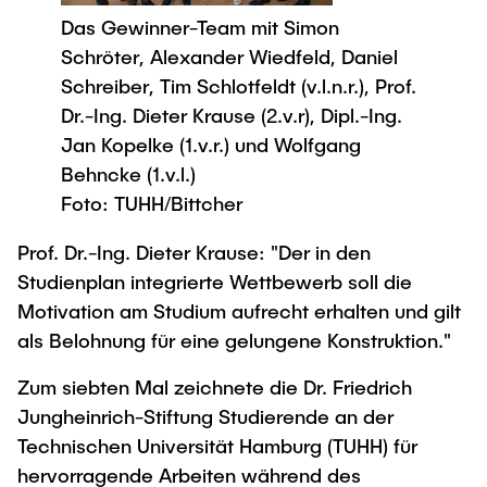
Process Engineering
Newsroom
Advice and contact
UNU HUB "Engineering to Face Climate
Das Gewinner-Team mit Simon
Exchange students
Study programs
Change"
Press Release
Schröter, Alexander Wiedfeld, Daniel
New@tuhh
Intercultural Hub
Research and Institutes
Schreiber, Tim Schlotfeldt (v.l.n.r.), Prof.
Flyers and brochures
Around student life
International Scholars & Guests
Research Funding
Dr.-Ing. Dieter Krause (2.v.r), Dipl.-Ing.
University magazine spektrum
study organization
Technology and Innovation in Education
Jan Kopelke (1.v.r.) und Wolfgang
Events
Partnerships and Strategy
Early Career Research Support
Behncke (1.v.l.)
News
AI in Education
Foto: TUHH/Bittcher
Study Exchange Partnerships
Study programs
Merchandise-Shop
Good Scientific Practice
How to establish partnerships
After Graduation
Prof. Dr.-Ing. Dieter Krause: "Der in den
Research and Institutes
Working at TU Hamburg
Studienplan integrierte Wettbewerb soll die
Strategy
Alumni
Future Lectures
Motivation am Studium aufrecht erhalten und gilt
Management Sciences and Technology
ECIU University
Job opportunities
Career Center
als Belohnung für eine gelungene Konstruktion."
Team
Study Programs
Faculty recruiting
Graduate Academy
Contacts & International Team
Zum siebten Mal zeichnete die Dr. Friedrich
Research and Institutes
Information for new employees
Doctoral Degrees
Jungheinrich-Stiftung Studierende an der
Continuing Education
Research & Transfer News
Mechanical Engineering
Technischen Universität Hamburg (TUHH) für
Internal Information
hervorragende Arbeiten während des
Interdisciplinary Workshop of the FSP
Study programs