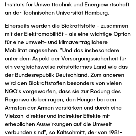
Instituts für Umwelttechnik und Energiewirtschaft
"Biobased Processes and Reactor
Research and institutes
an der Technischen Universität Hamburg.
Technologies"
Einerseits werden die Biokraftstoffe - zusammen
Joint School of Multidisciplinary Studies
mit der Elektromobilität - als eine wichtige Option
für eine umwelt- und klimaverträglichere
Mobilität angesehen. "Und das insbesondere
unter dem Aspekt der Versorgungssicherheit für
ein vergleichsweise rohstoffarmes Land wie das
Institutes
der Bundesrepublik Deutschland. Zum anderen
Overview
wird den Biokraftstoffen besonders von vielen
NGO's vorgeworfen, dass sie zur Rodung des
Regenwalds beitragen, den Hunger bei den
Ärmsten der Armen verstärken und durch eine
Vielzahl direkter und indirekter Effekte mit
erheblichen Auswirkungen auf die Umwelt
verbunden sind", so Kaltschmitt, der von 1981-