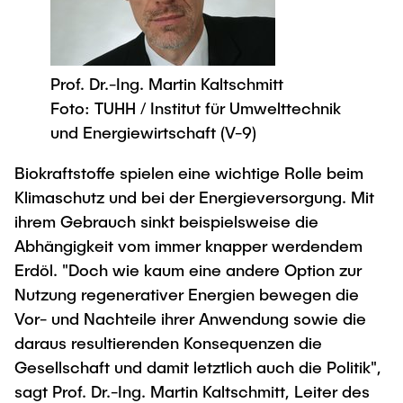
Process Engineering
Newsroom
Advice and contact
UNU HUB "Engineering to Face Climate
Exchange students
Study programs
Change"
Press Release
New@tuhh
Intercultural Hub
Research and Institutes
Flyers and brochures
Around student life
Prof. Dr.-Ing. Martin Kaltschmitt
International Scholars & Guests
Research Funding
University magazine spektrum
Foto: TUHH / Institut für Umwelttechnik
study organization
Technology and Innovation in Education
und Energiewirtschaft (V-9)
Events
Partnerships and Strategy
Early Career Research Support
News
AI in Education
Study Exchange Partnerships
Biokraftstoffe spielen eine wichtige Rolle beim
Study programs
Merchandise-Shop
Good Scientific Practice
Klimaschutz und bei der Energieversorgung. Mit
How to establish partnerships
After Graduation
Research and Institutes
ihrem Gebrauch sinkt beispielsweise die
Working at TU Hamburg
Strategy
Alumni
Future Lectures
Abhängigkeit vom immer knapper werdendem
Management Sciences and Technology
ECIU University
Job opportunities
Erdöl. "Doch wie kaum eine andere Option zur
Career Center
Team
Study Programs
Nutzung regenerativer Energien bewegen die
Faculty recruiting
Graduate Academy
Contacts & International Team
Vor- und Nachteile ihrer Anwendung sowie die
Research and Institutes
Information for new employees
Doctoral Degrees
daraus resultierenden Konsequenzen die
Continuing Education
Research & Transfer News
Gesellschaft und damit letztlich auch die Politik",
Mechanical Engineering
Internal Information
sagt Prof. Dr.-Ing. Martin Kaltschmitt, Leiter des
Interdisciplinary Workshop of the FSP
Study programs