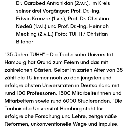
Process Engineering
Dr. Garabed Antranikian (2.v.r.), im Kreis
Newsroom
Advice and contact
UNU HUB "Engineering to Face Climate
Exchange students
seiner drei Vorgänger: Prof. Dr.-Ing.
Study programs
Change"
Press Release
New@tuhh
Edwin Kreuzer (1.v.r.), Prof. Dr. Christian
Intercultural Hub
Research and Institutes
Flyers and brochures
Around student life
Nedeß (1.v.l.) und Prof. Dr.-Ing. Heinrich
International Scholars & Guests
Research Funding
University magazine spektrum
Mecking (2.v.L.) Foto: TUHH / Christian
study organization
Technology and Innovation in Education
Bitcher
Events
Partnerships and Strategy
Early Career Research Support
News
AI in Education
"35 Jahre TUHH" - Die Technische Universität
Study Exchange Partnerships
Study programs
Merchandise-Shop
Good Scientific Practice
Hamburg hat Grund zum Feiern und das mit
How to establish partnerships
After Graduation
Research and Institutes
zahlreichen Gästen. Selbst im zarten Alter von 35
Working at TU Hamburg
Strategy
Alumni
Future Lectures
zählt die TU immer noch zu den jüngsten und
Management Sciences and Technology
ECIU University
Job opportunities
erfolgreichsten Universitäten in Deutschland mit
Career Center
Team
rund 100 Professoren, 1500 Mitarbeiterinnen und
Study Programs
Faculty recruiting
Graduate Academy
Contacts & International Team
Mitarbeitern sowie rund 6000 Studierenden. "Die
Research and Institutes
Information for new employees
Doctoral Degrees
Technische Universität Hamburg steht für
Continuing Education
Research & Transfer News
erfolgreiche Forschung und Lehre, zeitgemäße
Mechanical Engineering
Internal Information
Reformen, unkonventionelle Wege und Impulse.
Interdisciplinary Workshop of the FSP
Study programs