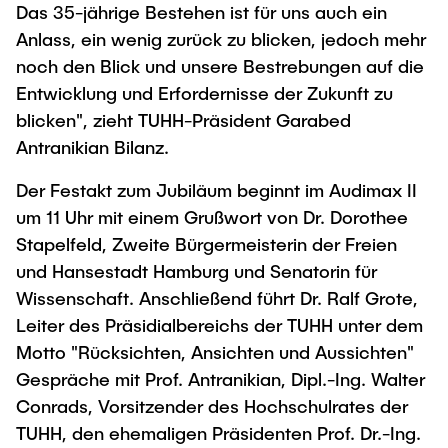
Das 35-jährige Bestehen ist für uns auch ein
"Biobased Processes and Reactor
Research and institutes
Anlass, ein wenig zurück zu blicken, jedoch mehr
Technologies"
noch den Blick und unsere Bestrebungen auf die
Joint School of Multidisciplinary Studies
Entwicklung und Erfordernisse der Zukunft zu
blicken", zieht TUHH-Präsident Garabed
Antranikian Bilanz.
Der Festakt zum Jubiläum beginnt im Audimax II
um 11 Uhr mit einem Grußwort von Dr. Dorothee
Institutes
Stapelfeld, Zweite Bürgermeisterin der Freien
Overview
und Hansestadt Hamburg und Senatorin für
Wissenschaft. Anschließend führt Dr. Ralf Grote,
Leiter des Präsidialbereichs der TUHH unter dem
Motto "Rücksichten, Ansichten und Aussichten"
Gespräche mit Prof. Antranikian, Dipl.-Ing. Walter
Conrads, Vorsitzender des Hochschulrates der
TUHH, den ehemaligen Präsidenten Prof. Dr.-Ing.