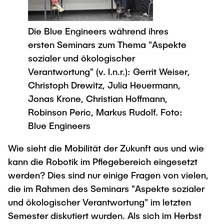
Process Engineering
Newsroom
Advice and contact
UNU HUB "Engineering to Face Climate
Exchange students
Study programs
Change"
Press Release
New@tuhh
Die Blue Engineers während ihres
Intercultural Hub
Research and Institutes
Flyers and brochures
Around student life
ersten Seminars zum Thema "Aspekte
International Scholars & Guests
Research Funding
sozialer und ökologischer
University magazine spektrum
study organization
Technology and Innovation in Education
Verantwortung" (v. l.n.r.): Gerrit Weiser,
Events
Partnerships and Strategy
Early Career Research Support
News
Christoph Drewitz, Julia Heuermann,
AI in Education
Study Exchange Partnerships
Jonas Krone, Christian Hoffmann,
Study programs
Merchandise-Shop
Good Scientific Practice
Robinson Peric, Markus Rudolf. Foto:
How to establish partnerships
After Graduation
Research and Institutes
Blue Engineers
Working at TU Hamburg
Strategy
Alumni
Future Lectures
Management Sciences and Technology
ECIU University
Wie sieht die Mobilität der Zukunft aus und wie
Job opportunities
Career Center
kann die Robotik im Pflegebereich eingesetzt
Team
Study Programs
Faculty recruiting
Graduate Academy
Contacts & International Team
werden? Dies sind nur einige Fragen von vielen,
Research and Institutes
Information for new employees
Doctoral Degrees
die im Rahmen des Seminars "Aspekte sozialer
Continuing Education
und ökologischer Verantwortung" im letzten
Research & Transfer News
Mechanical Engineering
Internal Information
Semester diskutiert wurden. Als sich im Herbst
Interdisciplinary Workshop of the FSP
Study programs