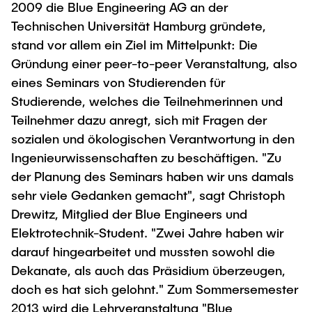
2009 die Blue Engineering AG an der
"Biobased Processes and Reactor
Research and institutes
Technischen Universität Hamburg gründete,
Technologies"
stand vor allem ein Ziel im Mittelpunkt: Die
Joint School of Multidisciplinary Studies
Gründung einer peer-to-peer Veranstaltung, also
eines Seminars von Studierenden für
Studierende, welches die Teilnehmerinnen und
Teilnehmer dazu anregt, sich mit Fragen der
sozialen und ökologischen Verantwortung in den
Ingenieurwissenschaften zu beschäftigen. "Zu
Institutes
der Planung des Seminars haben wir uns damals
Overview
sehr viele Gedanken gemacht", sagt Christoph
Drewitz, Mitglied der Blue Engineers und
Elektrotechnik-Student. "Zwei Jahre haben wir
darauf hingearbeitet und mussten sowohl die
Dekanate, als auch das Präsidium überzeugen,
doch es hat sich gelohnt." Zum Sommersemester
2013 wird die Lehrveranstaltung "Blue