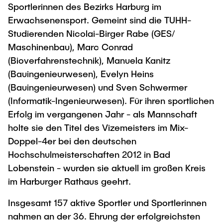
Sportlerinnen des Bezirks Harburg im
"Biobased Processes and Reactor
Research and institutes
Erwachsenensport. Gemeint sind die TUHH-
Technologies"
Studierenden Nicolai-Birger Rabe (GES/
Joint School of Multidisciplinary Studies
Maschinenbau), Marc Conrad
(Bioverfahrenstechnik), Manuela Kanitz
(Bauingenieurwesen), Evelyn Heins
(Bauingenieurwesen) und Sven Schwermer
(Informatik-Ingenieurwesen). Für ihren sportlichen
Institutes
Erfolg im vergangenen Jahr - als Mannschaft
holte sie den Titel des Vizemeisters im Mix-
Overview
Doppel-4er bei den deutschen
Hochschulmeisterschaften 2012 in Bad
Lobenstein - wurden sie aktuell im großen Kreis
im Harburger Rathaus geehrt.
Insgesamt 157 aktive Sportler und Sportlerinnen
nahmen an der 36. Ehrung der erfolgreichsten