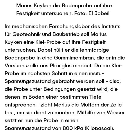
Process Engineering
Newsroom
Marius Kuyken die Bodenprobe auf ihre
Advice and contact
UNU HUB "Engineering to Face Climate
Exchange students
Study programs
Festigkeit untersuchen. Foto: El Jobeili
Change"
Press Release
New@tuhh
Intercultural Hub
Research and Institutes
Flyers and brochures
Around student life
Im mechanischen Forschungslabor des Instituts
International Scholars & Guests
Research Funding
für Geotechnik und Baubetrieb soll Marius
University magazine spektrum
study organization
Technology and Innovation in Education
Kuyken eine Klei-Probe auf ihre Festigkeit
Events
Partnerships and Strategy
Early Career Research Support
News
untersuchen. Dabei hüllt er die lehmfarbige
AI in Education
Study Exchange Partnerships
Bodenprobe in eine Gummimembran, die er in die
Study programs
Merchandise-Shop
Good Scientific Practice
Versuchszelle aus Plexiglas einbaut. Da die Klei-
How to establish partnerships
After Graduation
Research and Institutes
Probe im nächsten Schritt in einen insitu-
Working at TU Hamburg
Strategy
Alumni
Future Lectures
Spannungszustand gebracht werden soll - also,
Management Sciences and Technology
ECIU University
Job opportunities
Career Center
die Probe unter Bedingungen gesetzt wird, die
Team
Study Programs
Faculty recruiting
denen im Boden einer bestimmten Tiefe
Graduate Academy
Contacts & International Team
Research and Institutes
entsprechen - zieht Marius die Muttern der Zelle
Information for new employees
Doctoral Degrees
fest, um sie dicht zu machen. Mithilfe von Wasser
Continuing Education
Research & Transfer News
Mechanical Engineering
setzt er nun die Probe in einen
Internal Information
Interdisciplinary Workshop of the FSP
Spannungszustand von 800 kPa (Kilopascal).
Study programs