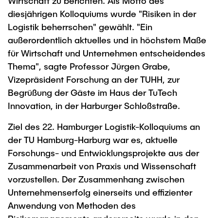
Wirtschaft zu berichten. Als Motto des
"Biobased Processes and Reactor
diesjährigen Kolloquiums wurde "Risiken in der
Research and institutes
Technologies"
Logistik beherrschen" gewählt. "Ein
außerordentlich aktuelles und in höchstem Maße
Joint School of Multidisciplinary Studies
für Wirtschaft und Unternehmen entscheidendes
Thema", sagte Professor Jürgen Grabe,
Vizepräsident Forschung an der TUHH, zur
Begrüßung der Gäste im Haus der TuTech
Innovation, in der Harburger Schloßstraße.
Institutes
Ziel des 22. Hamburger Logistik-Kolloquiums an
Overview
der TU Hamburg-Harburg war es, aktuelle
Forschungs- und Entwicklungsprojekte aus der
Zusammenarbeit von Praxis und Wissenschaft
vorzustellen. Der Zusammenhang zwischen
Unternehmenserfolg einerseits und effizienter
Anwendung von Methoden des