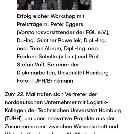
Process Engineering
Newsroom
Advice and contact
UNU HUB "Engineering to Face Climate
Exchange students
Study programs
Change"
Press Release
Erfolgreicher Workshop mit
New@tuhh
Intercultural Hub
Research and Institutes
Preisträgern: Peter Eggers
Flyers and brochures
Around student life
International Scholars & Guests
Research Funding
(Vorstandsvorsitzender der FGL e.V.),
University magazine spektrum
study organization
Technology and Innovation in Education
Dr.-Ing. Günther Pawellek, Dipl.-Ing.
Events
Partnerships and Strategy
Early Career Research Support
oec. Tarek Abram, Dipl.-Ing. oec.
News
AI in Education
Frederik Schulte (v.l.n.r.) und Prof.
Study Exchange Partnerships
Study programs
Merchandise-Shop
Good Scientific Practice
Stefan Voß, Betreuer der
How to establish partnerships
After Graduation
Research and Institutes
Diplomarbeiten, Universität Hamburg
Working at TU Hamburg
Strategy
Alumni
Future Lectures
Foto: TUHH/Brinkmann
Management Sciences and Technology
ECIU University
Job opportunities
Career Center
Zum 22. Mal trafen sich Vertreter der
Team
Study Programs
Faculty recruiting
Graduate Academy
norddeutschen Unternehmer mit Logistik-
Contacts & International Team
Research and Institutes
Information for new employees
Kollegen der Technischen Universität Hamburg
Doctoral Degrees
(TUHH), um über innovative Projekte aus der
Continuing Education
Research & Transfer News
Mechanical Engineering
Internal Information
Zusammenarbeit zwischen Wissenschaft und
Interdisciplinary Workshop of the FSP
Study programs