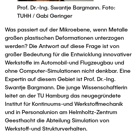
Process Engineering
Newsroom
Advice and contact
Prof. Dr.-Ing. Swantje Bargmann. Foto:
UNU HUB "Engineering to Face Climate
Exchange students
Study programs
Change"
Press Release
TUHH / Gabi Geringer
New@tuhh
Intercultural Hub
Research and Institutes
Flyers and brochures
Around student life
Was passiert auf der Mikroebene, wenn Metalle
International Scholars & Guests
Research Funding
University magazine spektrum
großen plastischen Deformationen unterzogen
study organization
Technology and Innovation in Education
werden? Die Antwort auf diese Frage ist von
Events
Partnerships and Strategy
Early Career Research Support
News
AI in Education
großer Bedeutung für die Entwicklung innovativer
Study Exchange Partnerships
Study programs
Merchandise-Shop
Werkstoffe im Automobil-und Flugzeugbau und
Good Scientific Practice
How to establish partnerships
After Graduation
ohne Computer-Simulationen nicht denkbar. Eine
Research and Institutes
Working at TU Hamburg
Expertin auf diesem Gebiet ist Prof. Dr.-Ing.
Strategy
Alumni
Future Lectures
Swantje Bargmann. Die junge Wissenschaftlerin
Management Sciences and Technology
ECIU University
Job opportunities
Career Center
leitet an der TU Hamburg das neugegründete
Team
Study Programs
Faculty recruiting
Graduate Academy
Institut für Kontinuums-und Werkstoffmechanik
Contacts & International Team
Research and Institutes
Information for new employees
und in Personalunion am Helmholtz-Zentrum
Doctoral Degrees
Geesthacht die Abteilung Simulation von
Continuing Education
Research & Transfer News
Mechanical Engineering
Internal Information
Werkstoff-und Strukturverhalten.
Interdisciplinary Workshop of the FSP
Study programs