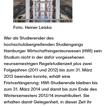
Process Engineering
Newsroom
Advice and contact
UNU HUB "Engineering to Face Climate
Exchange students
Study programs
Change"
Press Release
New@tuhh
Intercultural Hub
Research and Institutes
Flyers and brochures
Around student life
International Scholars & Guests
Research Funding
Foto: Heiner Leiska
University magazine spektrum
study organization
Technology and Innovation in Education
Events
Partnerships and Strategy
Early Career Research Support
Wer als Studierender des
News
AI in Education
hochschulübergreifenden Studiengangs
Study Exchange Partnerships
Study programs
Merchandise-Shop
Good Scientific Practice
Hamburger Wirtschaftsingenieurwesen (HWI) sein
How to establish partnerships
After Graduation
Research and Institutes
Studium nicht in der dafür vorgesehenen
Working at TU Hamburg
Strategy
Alumni
neunsemestrigen Regelstudienzeit plus zwei
Future Lectures
Management Sciences and Technology
ECIU University
Folgejahren (2011 und 2012) bis zum 31. März
Job opportunities
Career Center
2013 beenden konnte, erhält eine
Team
Study Programs
Faculty recruiting
Graduate Academy
Contacts & International Team
Fristverlängerung: HWI-Studierende bleiben bis
Research and Institutes
Information for new employees
Doctoral Degrees
zum 31. März 2014 und damit bis zum Ende des
Wintersemesters 2013/14 immatrikuliert. Sie
Continuing Education
Research & Transfer News
Mechanical Engineering
Internal Information
erhalten damit Gelegenheit, in dieser Zeit ihr
Interdisciplinary Workshop of the FSP
Study programs