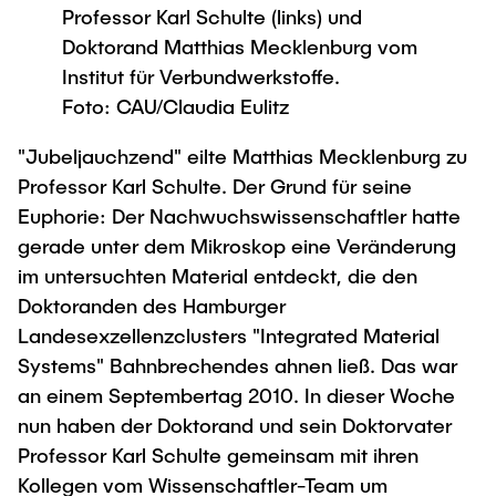
Process Engineering
Newsroom
Professor Karl Schulte (links) und
Advice and contact
UNU HUB "Engineering to Face Climate
Exchange students
Doktorand Matthias Mecklenburg vom
Study programs
Change"
Press Release
New@tuhh
Intercultural Hub
Institut für Verbundwerkstoffe.
Research and Institutes
Flyers and brochures
Around student life
Foto: CAU/Claudia Eulitz
International Scholars & Guests
Research Funding
University magazine spektrum
study organization
Technology and Innovation in Education
"Jubeljauchzend" eilte Matthias Mecklenburg zu
Events
Partnerships and Strategy
Early Career Research Support
Professor Karl Schulte. Der Grund für seine
News
AI in Education
Study Exchange Partnerships
Euphorie: Der Nachwuchswissenschaftler hatte
Study programs
Merchandise-Shop
Good Scientific Practice
gerade unter dem Mikroskop eine Veränderung
How to establish partnerships
After Graduation
Research and Institutes
im untersuchten Material entdeckt, die den
Working at TU Hamburg
Strategy
Alumni
Future Lectures
Doktoranden des Hamburger
Management Sciences and Technology
ECIU University
Job opportunities
Career Center
Landesexzellenzclusters "Integrated Material
Team
Study Programs
Systems" Bahnbrechendes ahnen ließ. Das war
Faculty recruiting
Graduate Academy
Contacts & International Team
an einem Septembertag 2010. In dieser Woche
Research and Institutes
Information for new employees
Doctoral Degrees
nun haben der Doktorand und sein Doktorvater
Continuing Education
Research & Transfer News
Mechanical Engineering
Professor Karl Schulte gemeinsam mit ihren
Internal Information
Kollegen vom Wissenschaftler-Team um
Interdisciplinary Workshop of the FSP
Study programs