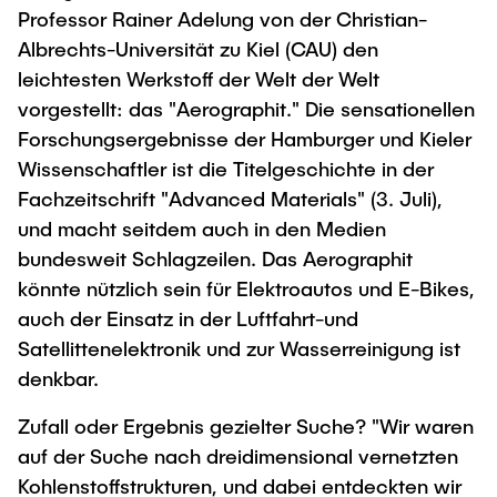
Professor Rainer Adelung von der Christian-
"Biobased Processes and Reactor
Research and institutes
Albrechts-Universität zu Kiel (CAU) den
Technologies"
leichtesten Werkstoff der Welt der Welt
Joint School of Multidisciplinary Studies
vorgestellt: das "Aerographit." Die sensationellen
Forschungsergebnisse der Hamburger und Kieler
Wissenschaftler ist die Titelgeschichte in der
Fachzeitschrift "Advanced Materials" (3. Juli),
und macht seitdem auch in den Medien
Institutes
bundesweit Schlagzeilen. Das Aerographit
könnte nützlich sein für Elektroautos und E-Bikes,
Overview
auch der Einsatz in der Luftfahrt-und
Satellittenelektronik und zur Wasserreinigung ist
denkbar.
Zufall oder Ergebnis gezielter Suche? "Wir waren
auf der Suche nach dreidimensional vernetzten
Kohlenstoffstrukturen, und dabei entdeckten wir