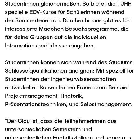
Process Engineering
Studentinnen gleichermaßen. So bietet die TUHH
Newsroom
Advice and contact
UNU HUB "Engineering to Face Climate
Exchange students
spezielle EDV-Kurse für Schülerinnen während
Study programs
Change"
Press Release
New@tuhh
der Sommerferien an. Darüber hinaus gibt es für
Intercultural Hub
Research and Institutes
Flyers and brochures
Around student life
interessierte Mädchen Besuchsprogramme, die
International Scholars & Guests
Research Funding
University magazine spektrum
für kleine Gruppen auf die individuellen
study organization
Technology and Innovation in Education
Informationsbedürfnisse eingehen.
Events
Partnerships and Strategy
Early Career Research Support
News
AI in Education
Study Exchange Partnerships
Studentinnen können sich während des Studiums
Study programs
Merchandise-Shop
Good Scientific Practice
How to establish partnerships
Schlüsselqualifikationen aneignen: Mit speziell für
After Graduation
Research and Institutes
Studentinnen der Ingenieurwissenschaften
Working at TU Hamburg
Strategy
Alumni
Future Lectures
entwickelten Kursen lernen Frauen zum Beispiel
Management Sciences and Technology
ECIU University
Job opportunities
Career Center
Projektmanagement, Rhetorik,
Team
Study Programs
Faculty recruiting
Präsentationstechniken, und Selbstmanagement.
Graduate Academy
Contacts & International Team
Research and Institutes
Information for new employees
Doctoral Degrees
"Der Clou ist, dass die Teilnehmerinnen aus
Continuing Education
Research & Transfer News
Mechanical Engineering
Internal Information
unterschiedlichen Semestern und
Interdisciplinary Workshop of the FSP
unterschiedlichen Fachdisziplinen und sogar aus
Study programs