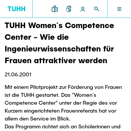
TUHH Women´s Competence
EN
RESEARCH AND TRANSFER
INTERNATIONAL
TU HAMBURG
STUDYING
SCHOOLS
Center - Wie die
TU HAMBURG
Ingenieurwissenschaften für
Profile
Education News
Research Organisation
Civil and Environmental Engineering
Mobility
Frauen attraktiver werden
STUDYING
Study programs
Study Abroad
Structure
Before Studying
Knowledge and Technology Transfer
21.06.2001
Research and Institutes
Internships abroad
Application
TUHH Societal Impact
RESEARCH AND TRANSFER
Information sessions
Campus
Mit einem Pilotprojekt zur Förderung von Frauen
Electrical Engineering, Computer Science and
High School Students
ist die TUHH gestartet. Das "Women´s
Contact and advice
Hightech Agenda Deutschland @ TUHH
Mathematics
Degree Courses
Cooperation with TUHH
Competence Center" unter der Regie des vor
SCHOOLS
Study programs
Campus International
Kurzem eingerichteten Frauenreferats hat vor
Study orientation
Coordinated Collaborative Research
Research and Institutes
Sustainability
allem den Service im Blick.
Welcome Weeks
Cluster of Excellence BlueMat
During your Studies
INTERNATIONAL
Das Programm richtet sich an Schülerinnen und
Semester Program