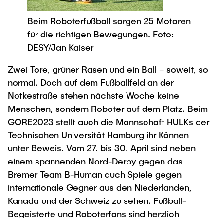
Process Engineering
Newsroom
Advice and contact
UNU HUB "Engineering to Face Climate
Exchange students
Beim Roboterfußball sorgen 25 Motoren
Study programs
Change"
Press Release
New@tuhh
Intercultural Hub
für die richtigen Bewegungen. Foto:
Research and Institutes
Flyers and brochures
Around student life
DESY/Jan Kaiser
International Scholars & Guests
Research Funding
University magazine spektrum
study organization
Technology and Innovation in Education
Zwei Tore, grüner Rasen und ein Ball – soweit, so
Events
Partnerships and Strategy
Early Career Research Support
News
normal. Doch auf dem Fußballfeld an der
AI in Education
Study Exchange Partnerships
Notkestraße stehen nächste Woche keine
Study programs
Merchandise-Shop
Good Scientific Practice
Menschen, sondern Roboter auf dem Platz. Beim
How to establish partnerships
After Graduation
Research and Institutes
GORE2023 stellt auch die Mannschaft HULKs der
Working at TU Hamburg
Strategy
Alumni
Future Lectures
Technischen Universität Hamburg ihr Können
Management Sciences and Technology
ECIU University
Job opportunities
Career Center
unter Beweis. Vom 27. bis 30. April sind neben
Team
Study Programs
Faculty recruiting
einem spannenden Nord-Derby gegen das
Graduate Academy
Contacts & International Team
Bremer Team B-Human auch Spiele gegen
Research and Institutes
Information for new employees
Doctoral Degrees
internationale Gegner aus den Niederlanden,
Continuing Education
Research & Transfer News
Mechanical Engineering
Kanada und der Schweiz zu sehen. Fußball-
Internal Information
Begeisterte und Roboterfans sind herzlich
Interdisciplinary Workshop of the FSP
Study programs