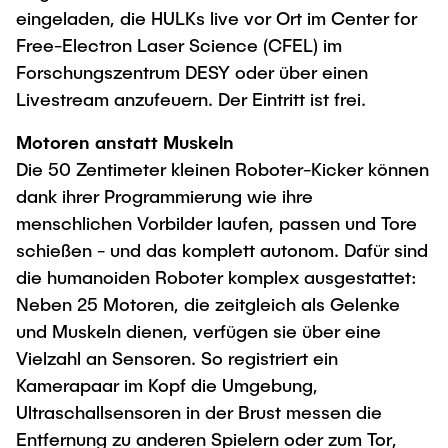
eingeladen, die HULKs live vor Ort im Center for
"Biobased Processes and Reactor
Research and institutes
Free-Electron Laser Science (CFEL) im
Technologies"
Forschungszentrum DESY oder über einen
Joint School of Multidisciplinary Studies
Livestream anzufeuern. Der Eintritt ist frei.
Motoren anstatt Muskeln
Die 50 Zentimeter kleinen Roboter-Kicker können
dank ihrer Programmierung wie ihre
menschlichen Vorbilder laufen, passen und Tore
Institutes
schießen - und das komplett autonom. Dafür sind
Overview
die humanoiden Roboter komplex ausgestattet:
Neben 25 Motoren, die zeitgleich als Gelenke
und Muskeln dienen, verfügen sie über eine
Vielzahl an Sensoren. So registriert ein
Kamerapaar im Kopf die Umgebung,
Ultraschallsensoren in der Brust messen die
Entfernung zu anderen Spielern oder zum Tor,