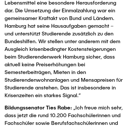
Lebensmittel eine besondere Herausforderung
"Biobased Processes and Reactor
Research and institutes
dar. Die Umsetzung der Einmalzahlung war ein
Technologies"
gemeinsamer Kraftakt von Bund und Ländern.
Joint School of Multidisciplinary Studies
Hamburg hat seine Hausaufgaben gemacht –
und unterstützt Studierende zusätzlich zu den
Bundeshilfen. Wir stellen unter anderem mit dem
Ausgleich krisenbedingter Kostensteigerungen
beim Studierendenwerk Hamburg sicher, dass
aktuell keine Preiserhöhungen bei
Institutes
Semesterbeiträgen, Mieten in den
Overview
Studierendenwohnanlagen und Mensapreisen für
Studierende anstehen. Das ist insbesondere in
Krisenzeiten ein starkes Signal.“
Bildungssenator Ties Rabe:
„Ich freue mich sehr,
dass jetzt die rund 10.200 Fachschülerinnen und
Fachschüler sowie Berufsfachschülerinnen und