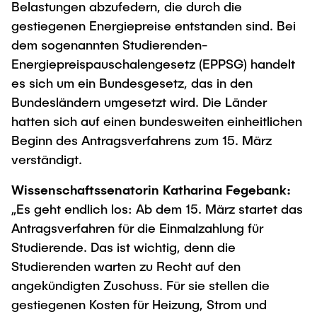
Process Engineering
Belastungen abzufedern, die durch die
Newsroom
Advice and contact
UNU HUB "Engineering to Face Climate
Exchange students
gestiegenen Energiepreise entstanden sind. Bei
Study programs
Change"
Press Release
New@tuhh
dem sogenannten Studierenden-
Intercultural Hub
Research and Institutes
Flyers and brochures
Around student life
Energiepreispauschalengesetz (EPPSG) handelt
International Scholars & Guests
Research Funding
es sich um ein Bundesgesetz, das in den
University magazine spektrum
study organization
Technology and Innovation in Education
Bundesländern umgesetzt wird. Die Länder
Events
Partnerships and Strategy
Early Career Research Support
News
hatten sich auf einen bundesweiten einheitlichen
AI in Education
Study Exchange Partnerships
Beginn des Antragsverfahrens zum 15. März
Study programs
Merchandise-Shop
Good Scientific Practice
verständigt.
How to establish partnerships
After Graduation
Research and Institutes
Working at TU Hamburg
Strategy
Alumni
Wissenschaftssenatorin Katharina Fegebank:
Future Lectures
Management Sciences and Technology
ECIU University
„Es geht endlich los: Ab dem 15. März startet das
Job opportunities
Career Center
Antragsverfahren für die Einmalzahlung für
Team
Study Programs
Faculty recruiting
Graduate Academy
Contacts & International Team
Studierende. Das ist wichtig, denn die
Research and Institutes
Information for new employees
Doctoral Degrees
Studierenden warten zu Recht auf den
angekündigten Zuschuss. Für sie stellen die
Continuing Education
Research & Transfer News
Mechanical Engineering
Internal Information
gestiegenen Kosten für Heizung, Strom und
Interdisciplinary Workshop of the FSP
Study programs