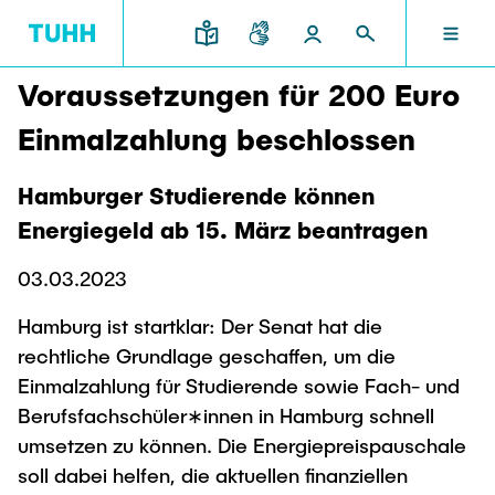
Voraussetzungen für 200 Euro
EN
RESEARCH AND TRANSFER
INTERNATIONAL
TU HAMBURG
STUDYING
SCHOOLS
Einmalzahlung beschlossen
TU HAMBURG
Hamburger Studierende können
Profile
Education News
Research Organisation
Civil and Environmental Engineering
Mobility
Energiegeld ab 15. März beantragen
STUDYING
Study programs
Study Abroad
Structure
Before Studying
Knowledge and Technology Transfer
03.03.2023
Research and Institutes
Internships abroad
Application
TUHH Societal Impact
RESEARCH AND TRANSFER
Information sessions
Campus
Hamburg ist startklar: Der Senat hat die
Electrical Engineering, Computer Science and
High School Students
rechtliche Grundlage geschaffen, um die
Contact and advice
Hightech Agenda Deutschland @ TUHH
Mathematics
Degree Courses
Einmalzahlung für Studierende sowie Fach- und
Cooperation with TUHH
SCHOOLS
Study programs
Campus International
Berufsfachschüler∗innen in Hamburg schnell
Study orientation
Coordinated Collaborative Research
umsetzen zu können. Die Energiepreispauschale
Research and Institutes
Sustainability
Welcome Weeks
Cluster of Excellence BlueMat
soll dabei helfen, die aktuellen finanziellen
During your Studies
INTERNATIONAL
Semester Program