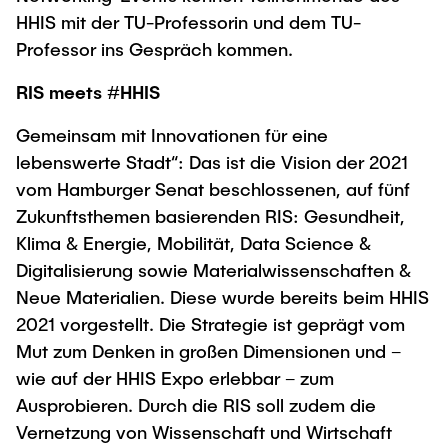
"Biobased Processes and Reactor
HHIS mit der TU-Professorin und dem TU-
Research and institutes
Technologies"
Professor ins Gespräch kommen.
Joint School of Multidisciplinary Studies
RIS meets #HHIS
Gemeinsam mit Innovationen für eine
lebenswerte Stadt“: Das ist die Vision der 2021
vom Hamburger Senat beschlossenen, auf fünf
Zukunftsthemen basierenden RIS: Gesundheit,
Institutes
Klima & Energie, Mobilität, Data Science &
Overview
Digitalisierung sowie Materialwissenschaften &
Neue Materialien. Diese wurde bereits beim HHIS
2021 vorgestellt. Die Strategie ist geprägt vom
Mut zum Denken in großen Dimensionen und –
wie auf der HHIS Expo erlebbar – zum
Ausprobieren. Durch die RIS soll zudem die
Vernetzung von Wissenschaft und Wirtschaft