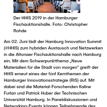
Process Engineering
Newsroom
Advice and contact
UNU HUB "Engineering to Face Climate
Exchange students
Study programs
Change"
Press Release
New@tuhh
Intercultural Hub
Der HHIS 2019 in der Hamburger
Research and Institutes
Flyers and brochures
Around student life
Fischauktionshalle. Foto: Christopher
International Scholars & Guests
Research Funding
University magazine spektrum
study organization
Rohde
Technology and Innovation in Education
Events
Partnerships and Strategy
Early Career Research Support
News
Am 02. Juni lädt der Hamburg Innovation Summit
AI in Education
Study Exchange Partnerships
(#HHIS) zum hybriden Austausch und Netzwerken
Study programs
Merchandise-Shop
Good Scientific Practice
How to establish partnerships
in die Altonaer Fischauktionshalle nach Hamburg
After Graduation
Research and Institutes
ein. Mit dem Schwerpunktthema „Neue
Working at TU Hamburg
Strategy
Alumni
Future Lectures
Materialien für die Stadt von morgen“ greift der
Management Sciences and Technology
ECIU University
Job opportunities
Career Center
HHIS erneut eines der fünf Kernthemen der
Team
Study Programs
Faculty recruiting
Hamburger Innovationsstrategie (RIS) auf. Mit
Graduate Academy
Contacts & International Team
Research and Institutes
dabei sind die Material-Forschenden Kaline
Information for new employees
Doctoral Degrees
Furlan und Patrick Huber der Technischen
Continuing Education
Research & Transfer News
Mechanical Engineering
Internal Information
Universität Hamburg. In Paneldiskussionen und
Interdisciplinary Workshop of the FSP
Networking-Events können Teilnehmende des
Study programs