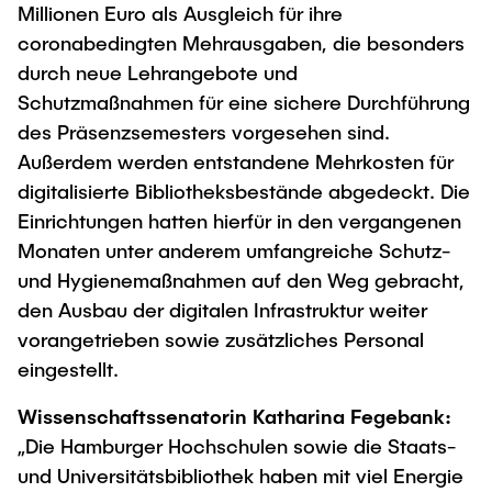
Process Engineering
Newsroom
Millionen Euro als Ausgleich für ihre
Advice and contact
UNU HUB "Engineering to Face Climate
Exchange students
coronabedingten Mehrausgaben, die besonders
Study programs
Change"
Press Release
New@tuhh
durch neue Lehrangebote und
Intercultural Hub
Research and Institutes
Flyers and brochures
Around student life
Schutzmaßnahmen für eine sichere Durchführung
International Scholars & Guests
Research Funding
University magazine spektrum
des Präsenzsemesters vorgesehen sind.
study organization
Technology and Innovation in Education
Außerdem werden entstandene Mehrkosten für
Events
Partnerships and Strategy
Early Career Research Support
News
AI in Education
digitalisierte Bibliotheksbestände abgedeckt. Die
Study Exchange Partnerships
Einrichtungen hatten hierfür in den vergangenen
Study programs
Merchandise-Shop
Good Scientific Practice
How to establish partnerships
Monaten unter anderem umfangreiche Schutz-
After Graduation
Research and Institutes
und Hygienemaßnahmen auf den Weg gebracht,
Working at TU Hamburg
Strategy
Alumni
Future Lectures
den Ausbau der digitalen Infrastruktur weiter
Management Sciences and Technology
ECIU University
Job opportunities
Career Center
vorangetrieben sowie zusätzliches Personal
Team
Study Programs
Faculty recruiting
Graduate Academy
eingestellt.
Contacts & International Team
Research and Institutes
Information for new employees
Doctoral Degrees
Wissenschaftssenatorin Katharina Fegebank:
Continuing Education
Research & Transfer News
„Die Hamburger Hochschulen sowie die Staats-
Mechanical Engineering
Internal Information
und Universitätsbibliothek haben mit viel Energie
Interdisciplinary Workshop of the FSP
Study programs