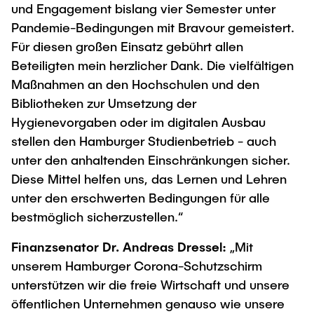
und Engagement bislang vier Semester unter
"Biobased Processes and Reactor
Research and institutes
Pandemie-Bedingungen mit Bravour gemeistert.
Technologies"
Für diesen großen Einsatz gebührt allen
Joint School of Multidisciplinary Studies
Beteiligten mein herzlicher Dank. Die vielfältigen
Maßnahmen an den Hochschulen und den
Bibliotheken zur Umsetzung der
Hygienevorgaben oder im digitalen Ausbau
stellen den Hamburger Studienbetrieb - auch
Institutes
unter den anhaltenden Einschränkungen sicher.
Diese Mittel helfen uns, das Lernen und Lehren
Overview
unter den erschwerten Bedingungen für alle
bestmöglich sicherzustellen.“
Finanzsenator Dr. Andreas Dressel:
„Mit
unserem Hamburger Corona-Schutzschirm
unterstützen wir die freie Wirtschaft und unsere
öffentlichen Unternehmen genauso wie unsere