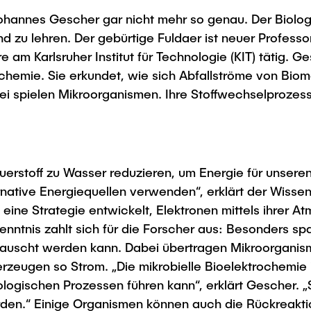
Studies
ohannes Gescher gar nicht mehr so genau. Der Biolog
d zu lehren. Der gebürtige Fuldaer ist neuer Professor
 am Karlsruher Institut für Technologie (KIT) tätig. 
ktrochemie. Sie erkundet, wie sich Abfallströme von B
ei spielen Mikroorganismen. Ihre Stoffwechselprozes
erstoff zu Wasser reduzieren, um Energie für unseren
native Energiequellen verwenden“, erklärt der Wisse
 eine Strategie entwickelt, Elektronen mittels ihrer A
kenntnis zahlt sich für die Forscher aus: Besonders s
tauscht werden kann. Dabei übertragen Mikroorganis
rzeugen so Strom. „Die mikrobielle Bioelektrochemie 
ogischen Prozessen führen kann“, erklärt Gescher. 
den.“ Einige Organismen können auch die Rückreakti