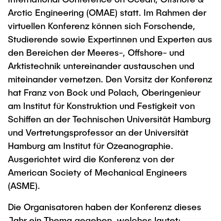
Process Engineering
Newsroom
Advice and contact
UNU HUB "Engineering to Face Climate
Arctic Engineering (OMAE) statt. Im Rahmen der
Exchange students
Study programs
Change"
Press Release
virtuellen Konferenz können sich Forschende,
New@tuhh
Intercultural Hub
Studierende sowie Expertinnen und Experten aus
Research and Institutes
Flyers and brochures
Around student life
International Scholars & Guests
Research Funding
den Bereichen der Meeres-, Offshore- und
University magazine spektrum
study organization
Technology and Innovation in Education
Arktistechnik untereinander austauschen und
Events
Partnerships and Strategy
Early Career Research Support
miteinander vernetzen. Den Vorsitz der Konferenz
News
AI in Education
hat Franz von Bock und Polach, Oberingenieur
Study Exchange Partnerships
Study programs
Merchandise-Shop
Good Scientific Practice
am Institut für Konstruktion und Festigkeit von
How to establish partnerships
After Graduation
Research and Institutes
Schiffen an der Technischen Universität Hamburg
Working at TU Hamburg
Strategy
Alumni
und Vertretungsprofessor an der Universität
Future Lectures
Management Sciences and Technology
ECIU University
Hamburg am Institut für Ozeanographie.
Job opportunities
Career Center
Ausgerichtet wird die Konferenz von der
Team
Study Programs
Faculty recruiting
Graduate Academy
Contacts & International Team
American Society of Mechanical Engineers
Research and Institutes
Information for new employees
Doctoral Degrees
(ASME).
Continuing Education
Research & Transfer News
Mechanical Engineering
Internal Information
Die Organisatoren haben der Konferenz dieses
Interdisciplinary Workshop of the FSP
Jahr ein Thema gegeben, welches lautet:
Study programs