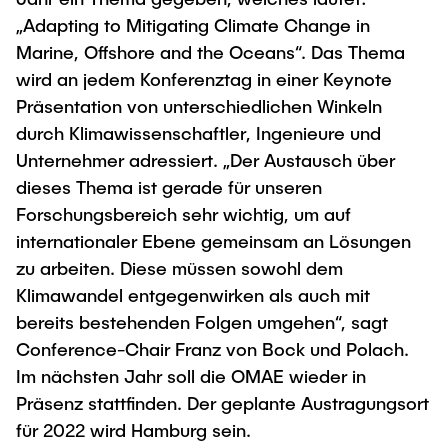
"Biobased Processes and Reactor
„Adapting to Mitigating Climate Change in
Research and institutes
Technologies"
Marine, Offshore and the Oceans“. Das Thema
wird an jedem Konferenztag in einer Keynote
Joint School of Multidisciplinary Studies
Präsentation von unterschiedlichen Winkeln
durch Klimawissenschaftler, Ingenieure und
Unternehmer adressiert. „Der Austausch über
dieses Thema ist gerade für unseren
Forschungsbereich sehr wichtig, um auf
Institutes
internationaler Ebene gemeinsam an Lösungen
Overview
zu arbeiten. Diese müssen sowohl dem
Klimawandel entgegenwirken als auch mit
bereits bestehenden Folgen umgehen“, sagt
Conference-Chair Franz von Bock und Polach.
Im nächsten Jahr soll die OMAE wieder in
Präsenz stattfinden. Der geplante Austragungsort
für 2022 wird Hamburg sein.