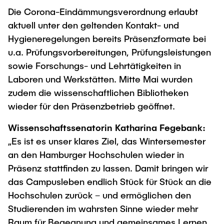
"Biobased Processes and Reactor
Die Corona-Eindämmungsverordnung erlaubt
Research and institutes
Technologies"
aktuell unter den geltenden Kontakt- und
Hygieneregelungen bereits Präsenzformate bei
Joint School of Multidisciplinary Studies
u.a. Prüfungsvorbereitungen, Prüfungsleistungen
sowie Forschungs- und Lehrtätigkeiten in
Laboren und Werkstätten. Mitte Mai wurden
zudem die wissenschaftlichen Bibliotheken
wieder für den Präsenzbetrieb geöffnet.
Institutes
Wissenschaftssenatorin Katharina Fegebank:
Overview
„Es ist es unser klares Ziel, das Wintersemester
an den Hamburger Hochschulen wieder in
Präsenz stattfinden zu lassen. Damit bringen wir
das Campusleben endlich Stück für Stück an die
Hochschulen zurück – und ermöglichen den
Studierenden im wahrsten Sinne wieder mehr
Raum für Begegnung und gemeinsames Lernen.