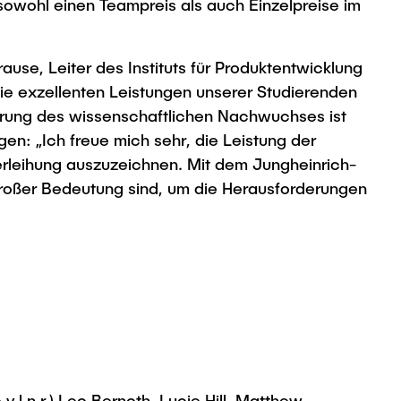
 sowohl einen Teampreis als auch Einzelpreise im
use, Leiter des Instituts für Produktentwicklung
 die exzellenten Leistungen unserer Studierenden
rderung des wissenschaftlichen Nachwuchses ist
en: „Ich freue mich sehr, die Leistung der
erleihung auszuzeichnen. Mit dem Jungheinrich-
großer Bedeutung sind, um die Herausforderungen
v.l.n.r.) Leo Bernoth, Lucie Hill, Matthew