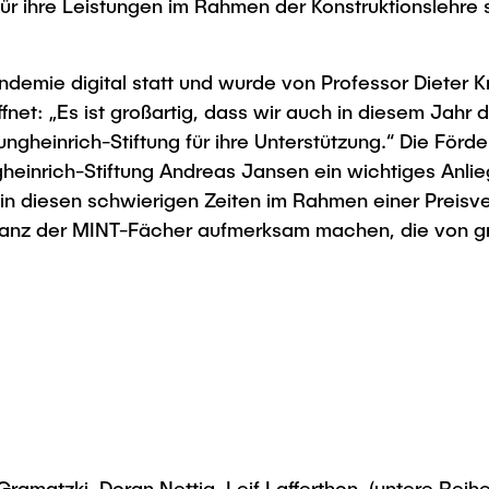
für ihre Leistungen im Rahmen der Konstruktionslehre
Studies
emie digital statt und wurde von Professor Dieter Kra
net: „Es ist großartig, dass wir auch in diesem Jahr
Jungheinrich-Stiftung für ihre Unterstützung.“ Die Fö
heinrich-Stiftung Andreas Jansen ein wichtiges Anlieg
n diesen schwierigen Zeiten im Rahmen einer Preisv
levanz der MINT-Fächer aufmerksam machen, die von 
Gramatzki, Doran Nettig, Leif Lafferthon, (untere Reihe 