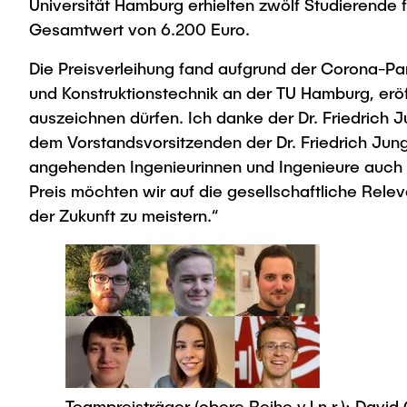
Universität Hamburg erhielten zwölf Studierende 
Gesamtwert von 6.200 Euro.
Die Preisverleihung fand aufgrund der Corona-Pand
und Konstruktionstechnik an der TU Hamburg, eröff
auszeichnen dürfen. Ich danke der Dr. Friedrich 
dem Vorstandsvorsitzenden der Dr. Friedrich Jung
angehenden Ingenieurinnen und Ingenieure auch i
Preis möchten wir auf die gesellschaftliche Re
der Zukunft zu meistern.“
Teampreisträger (obere Reihe v.l.n.r.): David 