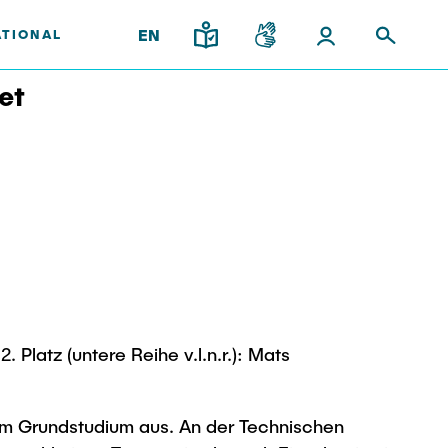
EN
ATIONAL
et
upport
and
gy
Institutes
Research & Transfer
ps
News
Overview
ps
Interdisciplinary Workshop of
ees
the FSP "Biobased
Processes and Reactor
Technologies"
. Platz (untere Reihe v.l.n.r.): Mats
l Team
 im Grundstudium aus. An der Technischen
iplinary