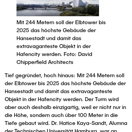
Process Engineering
Newsroom
Advice and contact
UNU HUB "Engineering to Face Climate
Exchange students
Study programs
Change"
Press Release
New@tuhh
Intercultural Hub
Mit 244 Metern soll der Elbtower bis
Research and Institutes
Flyers and brochures
Around student life
International Scholars & Guests
2025 das höchste Gebäude der
Research Funding
University magazine spektrum
study organization
Hansestadt und damit das
Technology and Innovation in Education
Events
Partnerships and Strategy
extravaganteste Objekt in der
Early Career Research Support
News
AI in Education
Hafencity werden. Foto: David
Study Exchange Partnerships
Study programs
Merchandise-Shop
Chipperfield Architects
Good Scientific Practice
How to establish partnerships
After Graduation
Research and Institutes
Tief gegründet, hoch hinaus: Mit 244 Metern soll
Working at TU Hamburg
Strategy
Alumni
Future Lectures
der Elbtower bis 2025 das höchste Gebäude der
Management Sciences and Technology
ECIU University
Job opportunities
Career Center
Hansestadt und damit das extravaganteste
Team
Study Programs
Faculty recruiting
Graduate Academy
Objekt in der Hafencity werden. Der Turm wird
Contacts & International Team
Research and Institutes
aber auch deshalb einzigartig, weil er nicht nur in
Information for new employees
Doctoral Degrees
die Höhe, sondern auch über 100 Meter in die
Continuing Education
Research & Transfer News
Mechanical Engineering
Internal Information
Tiefe gebaut wird. Dr. Hatice Kaya-Sandt, Alumna
Interdisciplinary Workshop of the FSP
der Technischen Universität Hamburg, war an
Study programs