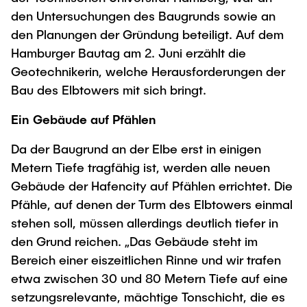
"Biobased Processes and Reactor
den Untersuchungen des Baugrunds sowie an
Research and institutes
Technologies"
den Planungen der Gründung beteiligt. Auf dem
Hamburger Bautag am 2. Juni erzählt die
Joint School of Multidisciplinary Studies
Geotechnikerin, welche Herausforderungen der
Bau des Elbtowers mit sich bringt.
Ein Gebäude auf Pfählen
Da der Baugrund an der Elbe erst in einigen
Institutes
Metern Tiefe tragfähig ist, werden alle neuen
Overview
Gebäude der Hafencity auf Pfählen errichtet. Die
Pfähle, auf denen der Turm des Elbtowers einmal
stehen soll, müssen allerdings deutlich tiefer in
den Grund reichen. „Das Gebäude steht im
Bereich einer eiszeitlichen Rinne und wir trafen
etwa zwischen 30 und 80 Metern Tiefe auf eine
setzungsrelevante, mächtige Tonschicht, die es