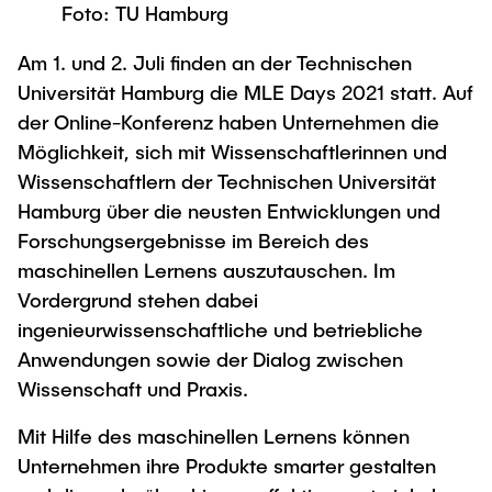
Process Engineering
Newsroom
Foto: TU Hamburg
Advice and contact
UNU HUB "Engineering to Face Climate
Exchange students
Study programs
Change"
Press Release
New@tuhh
Am 1. und 2. Juli finden an der Technischen
Intercultural Hub
Research and Institutes
Universität Hamburg die MLE Days 2021 statt. Auf
Flyers and brochures
Around student life
International Scholars & Guests
Research Funding
der Online-Konferenz haben Unternehmen die
University magazine spektrum
study organization
Technology and Innovation in Education
Möglichkeit, sich mit Wissenschaftlerinnen und
Events
Partnerships and Strategy
Early Career Research Support
Wissenschaftlern der Technischen Universität
News
AI in Education
Study Exchange Partnerships
Hamburg über die neusten Entwicklungen und
Study programs
Merchandise-Shop
Good Scientific Practice
Forschungsergebnisse im Bereich des
How to establish partnerships
After Graduation
Research and Institutes
maschinellen Lernens auszutauschen. Im
Working at TU Hamburg
Strategy
Alumni
Future Lectures
Vordergrund stehen dabei
Management Sciences and Technology
ECIU University
Job opportunities
ingenieurwissenschaftliche und betriebliche
Career Center
Team
Study Programs
Anwendungen sowie der Dialog zwischen
Faculty recruiting
Graduate Academy
Contacts & International Team
Wissenschaft und Praxis.
Research and Institutes
Information for new employees
Doctoral Degrees
Mit Hilfe des maschinellen Lernens können
Continuing Education
Research & Transfer News
Mechanical Engineering
Internal Information
Unternehmen ihre Produkte smarter gestalten
Interdisciplinary Workshop of the FSP
Study programs