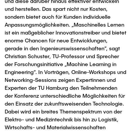
und diese darüber hinaus effektiver entwickeln
"Biobased Processes and Reactor
und herstellen. Das spart nicht nur Kosten,
Research and institutes
Technologies"
sondern bietet auch für Kunden individuelle
Anpassungsmöglichkeiten. „Maschinelles Lernen
Joint School of Multidisciplinary Studies
ist ein maßgeblicher Innovationstreiber und bietet
enorme Chancen für neue Entwicklungen,
gerade in den Ingenieurswissenschaften“, sagt
Christian Schuster, TU-Professor und Sprecher
der Forschungsinitiative „Machine Learning in
Institutes
Engineering“. In Vorträgen, Online-Workshops und
Overview
Networking-Sessions zeigen Expertinnen und
Experten der TU Hamburg den Teilnehmenden
der Konferenz unterschiedliche Möglichkeiten für
den Einsatz der zukunftsweisenden Technologie.
Dabei wird ein breites Themenspektrum von der
Elektro- und Medizintechnik bis hin zu Logistik,
Wirtschafts- und Materialwissenschaften