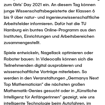
Process Engineering
Newsroom
zum Girls’ Day 2021 ein. An diesem Tag können
Advice and contact
UNU HUB "Engineering to Face Climate
Exchange students
Study programs
junge Wissenschaftsbegeisterte der Klassen 6
Change"
Press Release
New@tuhh
Intercultural Hub
bis 9 über natur- und ingenieurwissenschaftliche
Research and Institutes
Flyers and brochures
Around student life
Arbeitsfelder informieren. Dafür hat die TU
International Scholars & Guests
Research Funding
University magazine spektrum
study organization
Hamburg ein buntes Online-Programm aus den
Technology and Innovation in Education
Events
Partnerships and Strategy
Instituten, Einrichtungen und Arbeitsbereichen
Early Career Research Support
News
AI in Education
zusammengestellt.
Study Exchange Partnerships
Study programs
Merchandise-Shop
Good Scientific Practice
Spiele entwickeln, Nagellack optimieren oder
How to establish partnerships
After Graduation
Research and Institutes
Roboter bauen: In Videocalls können sich die
Working at TU Hamburg
Strategy
Alumni
Future Lectures
Teilnehmenden digital ausprobieren und
Management Sciences and Technology
ECIU University
Job opportunities
Career Center
wissenschaftliche Vorträge miterleben. So
Team
Study Programs
Faculty recruiting
werden in den Veranstaltungen „Germanys Next
Graduate Academy
Contacts & International Team
Top Mathematician“ die nächsten großen
Research and Institutes
Information for new employees
Doctoral Degrees
Mathematik-Genies gesucht oder in „Künstliche
Continuing Education
Research & Transfer News
Mechanical Engineering
Intelligenz für Anfängerinnen“ gezeigt, wie uns
Internal Information
Interdisciplinary Workshop of the FSP
intelligente Technologie beim Autofahren, im
Study programs