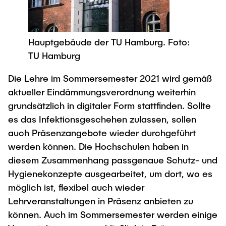
Process Engineering
Newsroom
Advice and contact
UNU HUB "Engineering to Face Climate
Exchange students
Study programs
Change"
Press Release
New@tuhh
Intercultural Hub
Research and Institutes
Hauptgebäude der TU Hamburg. Foto:
Flyers and brochures
Around student life
International Scholars & Guests
Research Funding
TU Hamburg
University magazine spektrum
study organization
Technology and Innovation in Education
Events
Partnerships and Strategy
Die Lehre im Sommersemester 2021 wird gemäß
Early Career Research Support
News
AI in Education
aktueller Eindämmungsverordnung weiterhin
Study Exchange Partnerships
Study programs
Merchandise-Shop
grundsätzlich in digitaler Form stattfinden. Sollte
Good Scientific Practice
How to establish partnerships
After Graduation
es das Infektionsgeschehen zulassen, sollen
Research and Institutes
Working at TU Hamburg
Strategy
auch Präsenzangebote wieder durchgeführt
Alumni
Future Lectures
Management Sciences and Technology
werden können. Die Hochschulen haben in
ECIU University
Job opportunities
Career Center
diesem Zusammenhang passgenaue Schutz- und
Team
Study Programs
Faculty recruiting
Graduate Academy
Contacts & International Team
Hygienekonzepte ausgearbeitet, um dort, wo es
Research and Institutes
Information for new employees
Doctoral Degrees
möglich ist, flexibel auch wieder
Lehrveranstaltungen in Präsenz anbieten zu
Continuing Education
Research & Transfer News
Mechanical Engineering
Internal Information
können. Auch im Sommersemester werden einige
Interdisciplinary Workshop of the FSP
Study programs