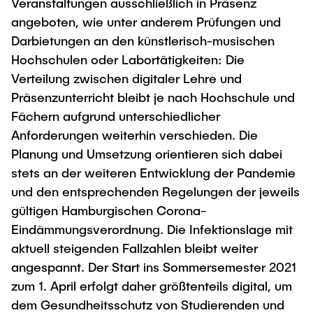
Veranstaltungen ausschließlich in Präsenz
"Biobased Processes and Reactor
angeboten, wie unter anderem Prüfungen und
Research and institutes
Technologies"
Darbietungen an den künstlerisch-musischen
Joint School of Multidisciplinary Studies
Hochschulen oder Labortätigkeiten: Die
Verteilung zwischen digitaler Lehre und
Präsenzunterricht bleibt je nach Hochschule und
Fächern aufgrund unterschiedlicher
Anforderungen weiterhin verschieden. Die
Planung und Umsetzung orientieren sich dabei
Institutes
stets an der weiteren Entwicklung der Pandemie
Overview
und den entsprechenden Regelungen der jeweils
gültigen Hamburgischen Corona-
Eindämmungsverordnung. Die Infektionslage mit
aktuell steigenden Fallzahlen bleibt weiter
angespannt. Der Start ins Sommersemester 2021
zum 1. April erfolgt daher größtenteils digital, um
dem Gesundheitsschutz von Studierenden und