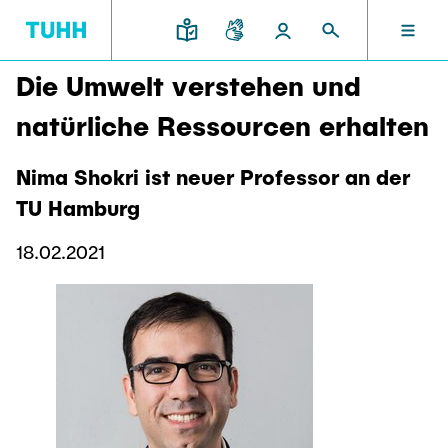
Die Umwelt verstehen und
EN
RESEARCH AND TRANSFER
INTERNATIONAL
TU HAMBURG
STUDYING
SCHOOLS
natürliche Ressourcen erhalten
TU HAMBURG
Nima Shokri ist neuer Professor an der
Profile
Education News
Research Organisation
Civil and Environmental Engineering
Mobility
TU Hamburg
STUDYING
Study programs
Study Abroad
Structure
Before Studying
Knowledge and Technology Transfer
18.02.2021
Research and Institutes
Internships abroad
Application
TUHH Societal Impact
RESEARCH AND TRANSFER
Information sessions
Campus
Electrical Engineering, Computer Science and
High School Students
Contact and advice
Hightech Agenda Deutschland @ TUHH
Mathematics
Degree Courses
Cooperation with TUHH
SCHOOLS
Study programs
Campus International
Study orientation
Coordinated Collaborative Research
Research and Institutes
Sustainability
Welcome Weeks
Cluster of Excellence BlueMat
During your Studies
INTERNATIONAL
Semester Program