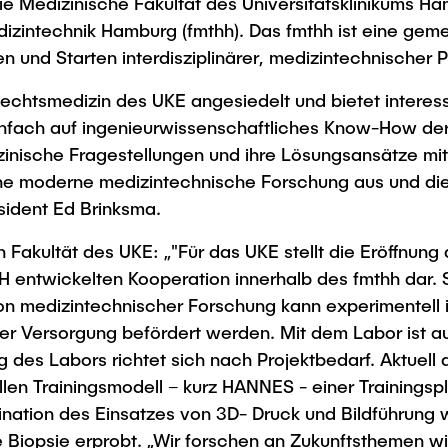
ie Medizinische Fakultät des Universitätsklinikums H
Studies
zintechnik Hamburg (fmthh). Das fmthh ist eine gem
 und Starten interdisziplinärer, medizintechnischer P
Rechtsmedizin des UKE angesiedelt und bietet interes
einfach auf ingenieurwissenschaftliches Know-How 
zinische Fragestellungen und ihre Lösungsansätze mi
ne moderne medizintechnische Forschung aus und di
ident Ed Brinksma.
Fakultät des UKE: „"Für das UKE stellt die Eröffnun
 entwickelten Kooperation innerhalb des fmthh dar. S
ion medizintechnischer Forschung kann experimentell 
 Versorgung befördert werden. Mit dem Labor ist auc
des Labors richtet sich nach Projektbedarf. Aktuell a
n Trainingsmodell – kurz HANNES - einer Trainingspla
bination des Einsatzes von 3D- Druck und Bildführung 
 Biopsie erprobt. „Wir forschen an Zukunftsthemen w