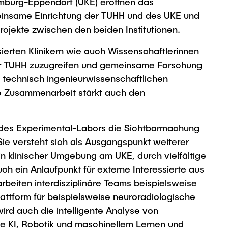
amburg-Eppendorf (UKE) eröffnen das
einsame Einrichtung der TUHH und des UKE und
rojekte zwischen den beiden Institutionen.
sierten Klinikern wie auch Wissenschaftlerinnen
der TUHH zuzugreifen und gemeinsame Forschung
t technisch ingenieurwissenschaftlichen
e Zusammenarbeit stärkt auch den
g des Experimental-Labors die Sichtbarmachung
ie versteht sich als Ausgangspunkt weiterer
in klinischer Umgebung am UKE, durch vielfältige
h ein Anlaufpunkt für externe Interessierte aus
rbeiten interdisziplinäre Teams beispielsweise
ttform für beispielsweise neuroradiologische
wird auch die intelligente Analyse von
ie KI, Robotik und maschinellem Lernen und