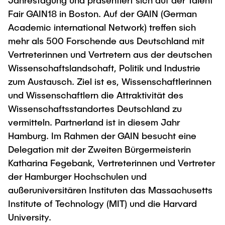
Jahrestagung und präsentiert sich auf der Talent
Process Engineering
Newsroom
Advice and contact
UNU HUB "Engineering to Face Climate
Fair GAIN18 in Boston. Auf der GAIN (German
Exchange students
Study programs
Change"
Press Release
Academic international Network) treffen sich
New@tuhh
Intercultural Hub
Research and Institutes
mehr als 500 Forschende aus Deutschland mit
Flyers and brochures
Around student life
International Scholars & Guests
Research Funding
Vertreterinnen und Vertretern aus der deutschen
University magazine spektrum
study organization
Technology and Innovation in Education
Wissenschaftslandschaft, Politik und Industrie
Events
Partnerships and Strategy
Early Career Research Support
zum Austausch. Ziel ist es, Wissenschaftlerinnen
News
AI in Education
und Wissenschaftlern die Attraktivität des
Study Exchange Partnerships
Study programs
Merchandise-Shop
Good Scientific Practice
Wissenschaftsstandortes Deutschland zu
How to establish partnerships
After Graduation
Research and Institutes
vermitteln. Partnerland ist in diesem Jahr
Working at TU Hamburg
Strategy
Alumni
Future Lectures
Hamburg. Im Rahmen der GAIN besucht eine
Management Sciences and Technology
ECIU University
Job opportunities
Delegation mit der Zweiten Bürgermeisterin
Career Center
Team
Katharina Fegebank, Vertreterinnen und Vertreter
Study Programs
Faculty recruiting
Graduate Academy
Contacts & International Team
der Hamburger Hochschulen und
Research and Institutes
Information for new employees
Doctoral Degrees
außeruniversitären Instituten das Massachusetts
Continuing Education
Institute of Technology (MIT) und die Harvard
Research & Transfer News
Mechanical Engineering
Internal Information
University.
Interdisciplinary Workshop of the FSP
Study programs