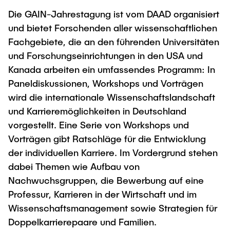
"Biobased Processes and Reactor
Die GAIN-Jahrestagung ist vom DAAD organisiert
Research and institutes
Technologies"
und bietet Forschenden aller wissenschaftlichen
Fachgebiete, die an den führenden Universitäten
Joint School of Multidisciplinary Studies
und Forschungseinrichtungen in den USA und
Kanada arbeiten ein umfassendes Programm: In
Paneldiskussionen, Workshops und Vorträgen
wird die internationale Wissenschaftslandschaft
und Karrieremöglichkeiten in Deutschland
Institutes
vorgestellt. Eine Serie von Workshops und
Overview
Vorträgen gibt Ratschläge für die Entwicklung
der individuellen Karriere. Im Vordergrund stehen
dabei Themen wie Aufbau von
Nachwuchsgruppen, die Bewerbung auf eine
Professur, Karrieren in der Wirtschaft und im
Wissenschaftsmanagement sowie Strategien für
Doppelkarrierepaare und Familien.