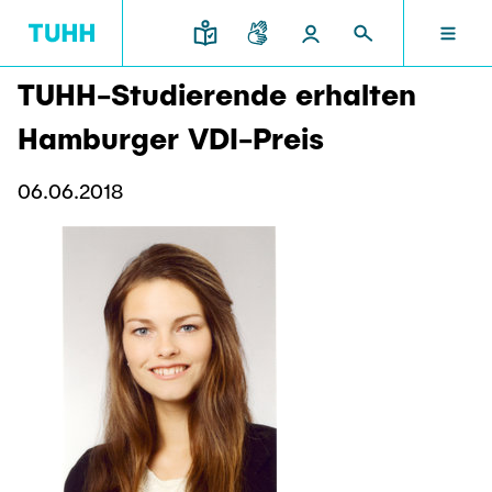
TUHH-Studierende erhalten
EN
RESEARCH AND TRANSFER
INTERNATIONAL
TU HAMBURG
STUDYING
SCHOOLS
Hamburger VDI-Preis
TU HAMBURG
06.06.2018
Profile
Education News
Research Organisation
Civil and Environmental Engineering
Mobility
STUDYING
Study programs
Study Abroad
Structure
Before Studying
Knowledge and Technology Transfer
Research and Institutes
Internships abroad
Application
TUHH Societal Impact
RESEARCH AND TRANSFER
Information sessions
Campus
Electrical Engineering, Computer Science and
High School Students
Contact and advice
Hightech Agenda Deutschland @ TUHH
Mathematics
Degree Courses
Cooperation with TUHH
SCHOOLS
Study programs
Campus International
Study orientation
Coordinated Collaborative Research
Research and Institutes
Sustainability
Welcome Weeks
Cluster of Excellence BlueMat
During your Studies
INTERNATIONAL
Semester Program