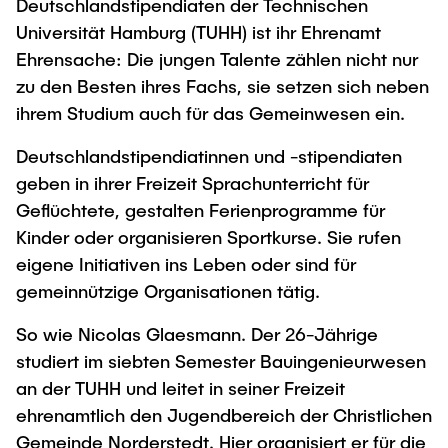
Deutschlandstipendiaten der Technischen
"Biobased Processes and Reactor
Universität Hamburg (TUHH) ist ihr Ehrenamt
Research and institutes
Technologies"
Ehrensache: Die jungen Talente zählen nicht nur
Joint School of Multidisciplinary Studies
zu den Besten ihres Fachs, sie setzen sich neben
ihrem Studium auch für das Gemeinwesen ein.
Deutschlandstipendiatinnen und -stipendiaten
geben in ihrer Freizeit Sprachunterricht für
Geflüchtete, gestalten Ferienprogramme für
Institutes
Kinder oder organisieren Sportkurse. Sie rufen
Overview
eigene Initiativen ins Leben oder sind für
gemeinnützige Organisationen tätig.
So wie Nicolas Glaesmann. Der 26-Jährige
studiert im siebten Semester Bauingenieurwesen
an der TUHH und leitet in seiner Freizeit
ehrenamtlich den Jugendbereich der Christlichen
Gemeinde Norderstedt. Hier organisiert er für die