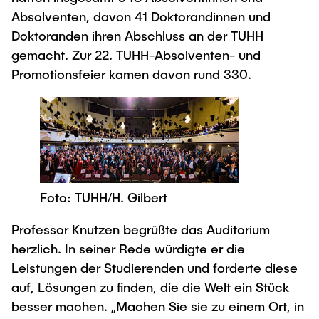
"Biobased Processes and Reactor
Absolventen, davon 41 Doktorandinnen und
Research and institutes
Technologies"
Doktoranden ihren Abschluss an der TUHH
gemacht. Zur 22. TUHH-Absolventen- und
Joint School of Multidisciplinary Studies
Promotionsfeier kamen davon rund 330.
Institutes
Overview
Foto: TUHH/H. Gilbert
Professor Knutzen begrüßte das Auditorium
herzlich. In seiner Rede würdigte er die
Leistungen der Studierenden und forderte diese
auf, Lösungen zu finden, die die Welt ein Stück
besser machen. „Machen Sie sie zu einem Ort, in