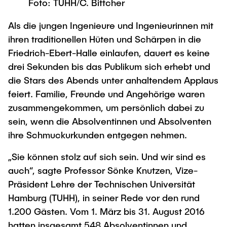
Foto: TUHH/C. Bittcher
Process Engineering
Newsroom
Advice and contact
UNU HUB "Engineering to Face Climate
Exchange students
Study programs
Change"
Als die jungen Ingenieure und Ingenieurinnen mit
Press Release
New@tuhh
Intercultural Hub
ihren traditionellen Hüten und Schärpen in die
Research and Institutes
Flyers and brochures
Around student life
International Scholars & Guests
Research Funding
Friedrich-Ebert-Halle einlaufen, dauert es keine
University magazine spektrum
study organization
Technology and Innovation in Education
drei Sekunden bis das Publikum sich erhebt und
Events
Partnerships and Strategy
die Stars des Abends unter anhaltendem Applaus
Early Career Research Support
News
AI in Education
feiert. Familie, Freunde und Angehörige waren
Study Exchange Partnerships
Study programs
Merchandise-Shop
zusammengekommen, um persönlich dabei zu
Good Scientific Practice
How to establish partnerships
After Graduation
Research and Institutes
sein, wenn die Absolventinnen und Absolventen
Working at TU Hamburg
Strategy
ihre Schmuckurkunden entgegen nehmen.
Alumni
Future Lectures
Management Sciences and Technology
ECIU University
Job opportunities
Career Center
„Sie können stolz auf sich sein. Und wir sind es
Team
Study Programs
Faculty recruiting
Graduate Academy
auch“, sagte Professor Sönke Knutzen, Vize-
Contacts & International Team
Research and Institutes
Präsident Lehre der Technischen Universität
Information for new employees
Doctoral Degrees
Hamburg (TUHH), in seiner Rede vor den rund
Continuing Education
Research & Transfer News
Mechanical Engineering
Internal Information
1.200 Gästen. Vom 1. März bis 31. August 2016
Interdisciplinary Workshop of the FSP
hatten insgesamt 548 Absolventinnen und
Study programs