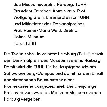
Process Engineering
Newsroom
des Museumsvereins Harburg, TUHH-
Advice and contact
UNU HUB "Engineering to Face Climate
Exchange students
Study programs
Präsident Garabed Antranikian, Prof.
Change"
Press Release
New@tuhh
Intercultural Hub
Wolfgang Stein, Ehrenprofessor TUHH
Research and Institutes
Flyers and brochures
Around student life
und Mitinitiator des Denkmalpreises,
International Scholars & Guests
Research Funding
University magazine spektrum
study organization
Prof. Rainer-Maria Weiß, Direktor
Technology and Innovation in Education
Events
Partnerships and Strategy
Helms-Museum.
Early Career Research Support
News
AI in Education
Foto: TUHH
Study Exchange Partnerships
Study programs
Merchandise-Shop
Good Scientific Practice
Die Technische Universität Hamburg (TUHH) erhält
How to establish partnerships
After Graduation
Research and Institutes
den Denkmalpreis des Museumsvereins Harburg.
Working at TU Hamburg
Strategy
Alumni
Future Lectures
Damit wird die TUHH für ihr Hauptgebäude am
Management Sciences and Technology
ECIU University
Job opportunities
Career Center
Schwarzenberg-Campus und damit für den Erhalt
Team
Study Programs
Faculty recruiting
der historischen Bausubstanz einer
Graduate Academy
Contacts & International Team
Research and Institutes
Pionierkaserne ausgezeichnet. Der diesjährige
Information for new employees
Doctoral Degrees
Preis wird zum zweiten Mal vom Museumsverein
Continuing Education
Research & Transfer News
Mechanical Engineering
Harburg vergeben.
Internal Information
Interdisciplinary Workshop of the FSP
Study programs