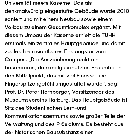
Universität meets Kaserne: Das als
"Biobased Processes and Reactor
Research and institutes
denkmalwürdig eingestufte Gebäude wurde 2010
Technologies"
saniert und mit einem Neubau sowie einem
Joint School of Multidisciplinary Studies
Vorbau zu einem Gesamtkomplex ergänzt. Mit
diesem Umbau der Kaserne erhielt die TUHH
erstmals ein zentrales Hauptgebäude und damit
zugleich ein sichtbares Eingangstor zum
Campus. „Die Auszeichnung rückt ein
besonderes, denkmalgeschütztes Ensemble in
Institutes
den Mittelpunkt, das mit viel Finesse und
Overview
Fingerspitzengefühl umgestaltet wurde“
,
sagt
Prof. Dr. Peter Hornberger, Vorsitzender des
Museumsvereins Harburg. Das Hauptgebäude ist
Sitz des Studentischen Lern-und
Kommunikationszentrums sowie großer Teile der
Verwaltung und des Präsidiums. Es besteht aus
der historischen Bausubstanz einer