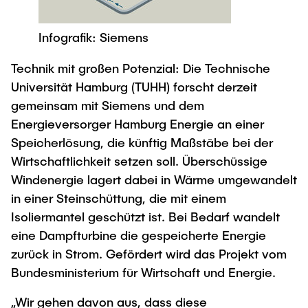
Process Engineering
Newsroom
Advice and contact
UNU HUB "Engineering to Face Climate
Exchange students
Study programs
Change"
Press Release
Infografik: Siemens
New@tuhh
Intercultural Hub
Research and Institutes
Flyers and brochures
Around student life
Technik mit großen Potenzial: Die Technische
International Scholars & Guests
Research Funding
University magazine spektrum
study organization
Universität Hamburg (TUHH) forscht derzeit
Technology and Innovation in Education
Events
Partnerships and Strategy
gemeinsam mit Siemens und dem
Early Career Research Support
News
AI in Education
Energieversorger Hamburg Energie an einer
Study Exchange Partnerships
Study programs
Merchandise-Shop
Speicherlösung, die künftig Maßstäbe bei der
Good Scientific Practice
How to establish partnerships
After Graduation
Wirtschaftlichkeit setzen soll. Überschüssige
Research and Institutes
Working at TU Hamburg
Strategy
Windenergie lagert dabei in Wärme umgewandelt
Alumni
Future Lectures
Management Sciences and Technology
in einer Steinschüttung, die mit einem
ECIU University
Job opportunities
Career Center
Isoliermantel geschützt ist. Bei Bedarf wandelt
Team
Study Programs
Faculty recruiting
Graduate Academy
eine Dampfturbine die gespeicherte Energie
Contacts & International Team
Research and Institutes
Information for new employees
zurück in Strom. Gefördert wird das Projekt vom
Doctoral Degrees
Bundesministerium für Wirtschaft und Energie.
Continuing Education
Research & Transfer News
Mechanical Engineering
Internal Information
„Wir gehen davon aus, dass diese
Interdisciplinary Workshop of the FSP
Study programs