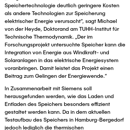
Speichertechnologie deutlich geringere Kosten
"Biobased Processes and Reactor
Research and institutes
als andere Technologien zur Speicherung
Technologies"
elektrischer Energie verursacht“, sagt Michael
Joint School of Multidisciplinary Studies
von der Heyde, Doktorand am TUHH-Institut für
Technische Thermodynamik. „Der im
Forschungsprojekt untersuchte Speicher kann die
Integration von Energie aus Windkraft- und
Solaranlagen in das elektrische Energiesystem
Institutes
voranbringen. Damit leistet das Projekt einen
Beitrag zum Gelingen der Energiewende.“
Overview
In Zusammenarbeit mit Siemens soll
herausgefunden werden, wie das Laden und
Entladen des Speichers besonders effizient
gestaltet werden kann. Da in dem aktuellen
Testaufbau des Speichers in Hamburg-Bergedorf
jedoch lediglich die thermischen