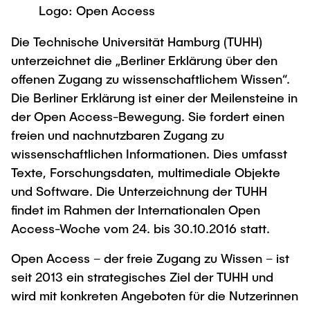
Process Engineering
Newsroom
Logo: Open Access
Advice and contact
UNU HUB "Engineering to Face Climate
Exchange students
Study programs
Change"
Press Release
New@tuhh
Die Technische Universität Hamburg (TUHH)
Intercultural Hub
Research and Institutes
Flyers and brochures
unterzeichnet die „Berliner Erklärung über den
Around student life
International Scholars & Guests
Research Funding
offenen Zugang zu wissenschaftlichem Wissen“.
University magazine spektrum
study organization
Technology and Innovation in Education
Die Berliner Erklärung ist einer der Meilensteine in
Events
Partnerships and Strategy
Early Career Research Support
der Open Access-Bewegung. Sie fordert einen
News
AI in Education
Study Exchange Partnerships
freien und nachnutzbaren Zugang zu
Study programs
Merchandise-Shop
Good Scientific Practice
wissenschaftlichen Informationen. Dies umfasst
How to establish partnerships
After Graduation
Research and Institutes
Texte, Forschungsdaten, multimediale Objekte
Working at TU Hamburg
Strategy
Alumni
Future Lectures
und Software. Die Unterzeichnung der TUHH
Management Sciences and Technology
ECIU University
Job opportunities
Career Center
findet im Rahmen der Internationalen Open
Team
Study Programs
Access-Woche vom 24. bis 30.10.2016 statt.
Faculty recruiting
Graduate Academy
Contacts & International Team
Research and Institutes
Information for new employees
Doctoral Degrees
Open Access – der freie Zugang zu Wissen – ist
seit 2013 ein strategisches Ziel der TUHH und
Continuing Education
Research & Transfer News
Mechanical Engineering
Internal Information
wird mit konkreten Angeboten für die Nutzerinnen
Interdisciplinary Workshop of the FSP
Study programs