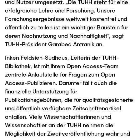
und Nutzer umgesetzt. „Die TUHH steht für eine
"Biobased Processes and Reactor
erfolgreiche Lehre und Forschung. Unsere
Research and institutes
Technologies"
Forschungsergebnisse weltweit kostenfrei und
Joint School of Multidisciplinary Studies
öffentlich zu teilen ist ein wichtiger Baustein für
deren Nachnutzung und Nachhaltigkeit“, sagt
TUHH-Präsident Garabed Antranikian.
Inken Feldsien-Sudhaus, Leiterin der TUHH-
Bibliothek, ist mit ihrem Open Access-Team
Institutes
zentrale Anlaufstelle für Fragen zum Open
Overview
Access-Publizieren. Darunter fällt auch die
finanzielle Unterstützung für
Publikationsgebühren, die für qualitätsgesicherte
und öffentlich verfügbare Zeitschriftenartikel
anfallen. Viele Wissenschaftlerinnen und
Wissenschaftler an der TUHH nehmen die
Möglichkeit der Zweitveröffentlichung wahr und