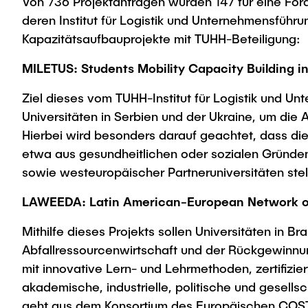
Von 736 Projektanträgen wurden 147 für eine För
deren Institut für Logistik und Unternehmensführ
Kapazitätsaufbauprojekte mit TUHH-Beteiligung:
MILETUS: Students Mobility Capacity Building i
Ziel dieses vom TUHH-Institut für Logistik und Un
Universitäten in Serbien und der Ukraine, um die
Hierbei wird besonders darauf geachtet, dass d
etwa aus gesundheitlichen oder sozialen Gründen 
sowie westeuropäischer Partneruniversitäten stel
LAWEEDA: Latin American-European Network on
Mithilfe dieses Projekts sollen Universitäten in 
Abfallressourcenwirtschaft und der Rückgewinnun
mit innovative Lern- und Lehrmethoden, zertifizi
akademische, industrielle, politische und gesell
geht aus dem Konsortium des Europäischen COST