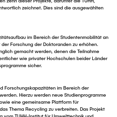
n zehn dieser Projekte, darunter die TUHH,
ntwortlich zeichnet. Dies sind die ausgewählten
zitätsaufbau im Bereich der Studentenmobilität an
ät der Forschung der Doktoranden zu erhöhen.
änglich gemacht werden, denen die Teilnahme
fentlicher wie privater Hochschulen beider Länder
tsprogramme sicher.
 und Forschungskapazitäten im Bereich der
tzt werden. Hierzu werden neue Studienprogramme
 sowie eine gemeinsame Plattform für
 das Thema Recycling zu verbreiten. Das Projekt
 vom TUHH-Institut für Umwelttechnik und