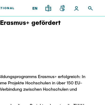
EN
ATIONAL
 Erasmus+ gefördert
upport
and
gy
Institutes
Research & Transfer
ps
News
Overview
ps
Interdisciplinary Workshop of
ees
the FSP "Biobased
Processes and Reactor
Bildungsprogramms Erasmus+ erfolgreich: In
Technologies"
me Projekte Hochschulen in über 150 EU-
l Team
er Verbindung zwischen Hochschulen und
iplinary