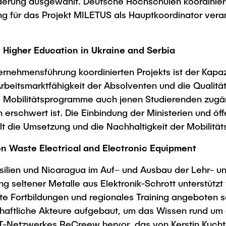
derung ausgewählt. Deutsche Hochschulen koordiniere
Studies
ung für das Projekt MILETUS als Hauptkoordinator vera
n Higher Education in Ukraine and Serbia
ternehmensführung koordinierten Projekts ist der Kapa
 Arbeitsmarktfähigkeit der Absolventen und die Qualit
ie Mobilitätsprogramme auch jenen Studierenden zug
erschwert ist. Die Einbindung der Ministerien und öf
lt die Umsetzung und die Nachhaltigkeit der Mobilitä
 Waste Electrical and Electronic Equipment
Brasilien und Nicaragua im Auf– und Ausbau der Lehr-
g seltener Metalle aus Elektronik-Schrott unterstü
erte Fortbildungen und regionales Training angeboten
schaftliche Akteure aufgebaut, um das Wissen rund um
-Netzwerkes ReCreew hervor, das von Kerstin Kuchta