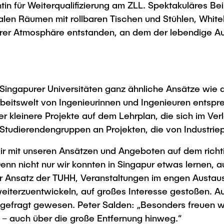
tin für Weiterqualifizierung am ZLL. Spektakuläres Be
ovalen Räumen mit rollbaren Tischen und Stühlen, Whi
derer Atmosphäre entstanden, an dem der lebendige A
e Singapurer Universitäten ganz ähnliche Ansätze wie 
Arbeitswelt von Ingenieurinnen und Ingenieuren entsp
leinere Projekte auf dem Lehrplan, die sich im Verla
e Studierendengruppen an Projekten, die von Industri
wir mit unseren Ansätzen und Angeboten auf dem ric
„Denn nicht nur wir konnten in Singapur etwas lernen
er Ansatz der TUHH, Veranstaltungen im engen Austa
iterzuentwickeln, auf großes Interesse gestoßen. A
hr gefragt gewesen. Peter Salden: „Besonders freuen w
 – auch über die große Entfernung hinweg.“