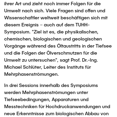
ihrer Art und zieht noch immer Folgen für die
"Biobased Processes and Reactor
Research and institutes
Umwelt nach sich. Viele Fragen sind offen und
Technologies"
Wissenschaftler weltweit beschäftigen sich mit
Joint School of Multidisciplinary Studies
diesem Ereignis – auch auf dem TUHH-
Symposium. "Ziel ist es, die physikalischen,
chemischen, biologischen und geologischen
Vorgänge während des Öltaustritts in der Tiefsee
und die Folgen der Ölverschmutzen für die
Institutes
Umwelt zu untersuchen", sagt Prof. Dr.-Ing.
Michael Schlüter, Leiter des Instituts für
Overview
Mehrphasenströmungen.
In drei Sessions innerhalb des Symposiums
werden Mehrphasenströmungen unter
Tiefseebedingungen, Apparaturen und
Messtechniken für Hochdruckanwendungen und
neue Erkenntnisse zum biologischen Abbau von