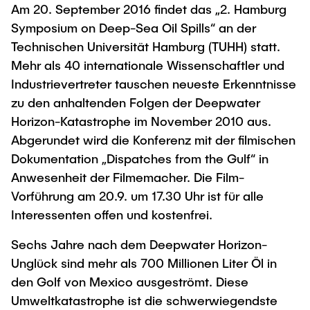
Process Engineering
Newsroom
Am 20. September 2016 findet das „2. Hamburg
Advice and contact
UNU HUB "Engineering to Face Climate
Exchange students
Symposium on Deep-Sea Oil Spills“ an der
Study programs
Change"
Press Release
New@tuhh
Technischen Universität Hamburg (TUHH) statt.
Intercultural Hub
Research and Institutes
Flyers and brochures
Around student life
Mehr als 40 internationale Wissenschaftler und
International Scholars & Guests
Research Funding
University magazine spektrum
Industrievertreter tauschen neueste Erkenntnisse
study organization
Technology and Innovation in Education
zu den anhaltenden Folgen der Deepwater
Events
Partnerships and Strategy
Early Career Research Support
News
AI in Education
Horizon-Katastrophe im November 2010 aus.
Study Exchange Partnerships
Abgerundet wird die Konferenz mit der filmischen
Study programs
Merchandise-Shop
Good Scientific Practice
How to establish partnerships
After Graduation
Dokumentation „Dispatches from the Gulf“ in
Research and Institutes
Anwesenheit der Filmemacher. Die Film-
Working at TU Hamburg
Strategy
Alumni
Future Lectures
Vorführung am 20.9. um 17.30 Uhr ist für alle
Management Sciences and Technology
ECIU University
Job opportunities
Career Center
Interessenten offen und kostenfrei.
Team
Study Programs
Faculty recruiting
Graduate Academy
Contacts & International Team
Sechs Jahre nach dem Deepwater Horizon-
Research and Institutes
Information for new employees
Doctoral Degrees
Unglück sind mehr als 700 Millionen Liter Öl in
Continuing Education
Research & Transfer News
den Golf von Mexico ausgeströmt. Diese
Mechanical Engineering
Internal Information
Umweltkatastrophe ist die schwerwiegendste
Interdisciplinary Workshop of the FSP
Study programs