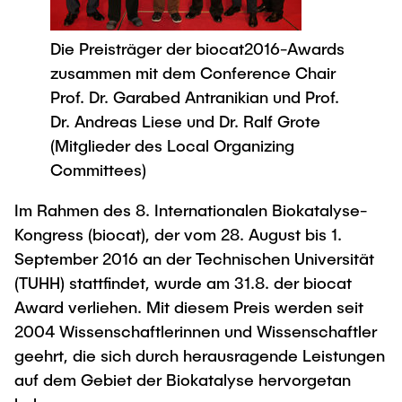
Process Engineering
Newsroom
Advice and contact
UNU HUB "Engineering to Face Climate
Exchange students
Study programs
Change"
Press Release
Die Preisträger der biocat2016-Awards
New@tuhh
Intercultural Hub
Research and Institutes
zusammen mit dem Conference Chair
Flyers and brochures
Around student life
International Scholars & Guests
Research Funding
Prof. Dr. Garabed Antranikian und Prof.
University magazine spektrum
study organization
Technology and Innovation in Education
Dr. Andreas Liese und Dr. Ralf Grote
Events
Partnerships and Strategy
Early Career Research Support
(Mitglieder des Local Organizing
News
AI in Education
Committees)
Study Exchange Partnerships
Study programs
Merchandise-Shop
Good Scientific Practice
How to establish partnerships
After Graduation
Im Rahmen des 8. Internationalen Biokatalyse-
Research and Institutes
Working at TU Hamburg
Strategy
Kongress (biocat), der vom 28. August bis 1.
Alumni
Future Lectures
Management Sciences and Technology
September 2016 an der Technischen Universität
ECIU University
Job opportunities
Career Center
(TUHH) stattfindet, wurde am 31.8. der biocat
Team
Study Programs
Faculty recruiting
Graduate Academy
Award verliehen. Mit diesem Preis werden seit
Contacts & International Team
Research and Institutes
Information for new employees
2004 Wissenschaftlerinnen und Wissenschaftler
Doctoral Degrees
geehrt, die sich durch herausragende Leistungen
Continuing Education
Research & Transfer News
Mechanical Engineering
Internal Information
auf dem Gebiet der Biokatalyse hervorgetan
Interdisciplinary Workshop of the FSP
Study programs