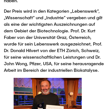
haben.
"Biobased Processes and Reactor
Research and institutes
Der Preis wird in den Kategorien „Lebenswerk“,
Technologies"
„Wissenschaft“ und „Industrie“ vergeben und gilt
Joint School of Multidisciplinary Studies
als eine der wichtigsten Auszeichnungen auf
dem Gebiet der Biotechnologie. Prof. Dr. Kurt
Faber von der Universität Graz, Österreich,
wurde für sein Lebenswerk ausgezeichnet, Prof.
Dr. Donald Hilvert von der ETH Zürich, Schweiz,
Institutes
für seine wissenschaftlichen Leistungen und Dr.
John Wong, Pfizer, USA, für seine herausragende
Overview
Arbeit im Bereich der industriellen Biokatalyse.