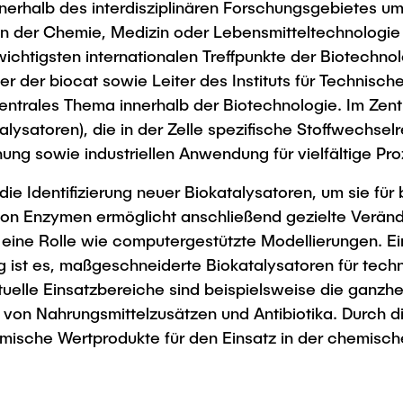
nerhalb des interdisziplinären Forschungsgebietes u
Studies
n der Chemie, Medizin oder Lebensmitteltechnologie
 wichtigsten internationalen Treffpunkte der Biotech
er der biocat sowie Leiter des Instituts für Technisc
zentrales Thema innerhalb der Biotechnologie. Im Ze
alysatoren), die in der Zelle spezifische Stoffwechs
ung sowie industriellen Anwendung für vielfältige Pr
ie Identifizierung neuer Biokatalysatoren, um sie für
 von Enzymen ermöglicht anschließend gezielte Verän
ine Rolle wie computergestützte Modellierungen. Ein
g ist es, maßgeschneiderte Biokatalysatoren für tech
ktuelle Einsatzbereiche sind beispielsweise die ganzh
ung von Nahrungsmittelzusätzen und Antibiotika. Durc
omische Wertprodukte für den Einsatz in der chemisc