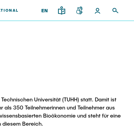
EN
ATIONAL
upport
and
gy
Institutes
Research & Transfer
ps
News
Overview
ps
Interdisciplinary Workshop of
ees
the FSP "Biobased
Processes and Reactor
Technischen Universität (TUHH) statt. Damit ist
Technologies"
l Team
r als 350 Teilnehmerinnen und Teilnehmer aus
 wissensbasierten Bioökonomie und steht für eine
n diesem Bereich.
iplinary