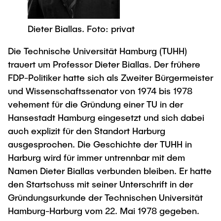
Process Engineering
Newsroom
Advice and contact
UNU HUB "Engineering to Face Climate
Exchange students
Study programs
Change"
Press Release
New@tuhh
Dieter Biallas. Foto: privat
Intercultural Hub
Research and Institutes
Flyers and brochures
Around student life
International Scholars & Guests
Die Technische Universität Hamburg (TUHH)
Research Funding
University magazine spektrum
study organization
Technology and Innovation in Education
trauert um Professor Dieter Biallas. Der frühere
Events
Partnerships and Strategy
FDP-Politiker hatte sich als Zweiter Bürgermeister
Early Career Research Support
News
AI in Education
und Wissenschaftssenator von 1974 bis 1978
Study Exchange Partnerships
Study programs
Merchandise-Shop
vehement für die Gründung einer TU in der
Good Scientific Practice
How to establish partnerships
After Graduation
Research and Institutes
Hansestadt Hamburg eingesetzt und sich dabei
Working at TU Hamburg
Strategy
auch explizit für den Standort Harburg
Alumni
Future Lectures
Management Sciences and Technology
ausgesprochen. Die Geschichte der TUHH in
ECIU University
Job opportunities
Career Center
Harburg wird für immer untrennbar mit dem
Team
Study Programs
Faculty recruiting
Graduate Academy
Contacts & International Team
Namen Dieter Biallas verbunden bleiben. Er hatte
Research and Institutes
Information for new employees
Doctoral Degrees
den Startschuss mit seiner Unterschrift in der
Gründungsurkunde der Technischen Universität
Continuing Education
Research & Transfer News
Mechanical Engineering
Internal Information
Hamburg-Harburg vom 22. Mai 1978 gegeben.
Interdisciplinary Workshop of the FSP
Study programs