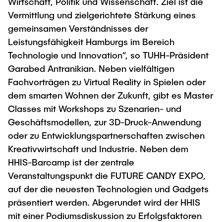
Wirtschaft, Politik und Wissenschaft. Ziel ist die
"Biobased Processes and Reactor
Vermittlung und zielgerichtete Stärkung eines
Research and institutes
Technologies"
gemeinsamen Verständnisses der
Leistungsfähigkeit Hamburgs im Bereich
Joint School of Multidisciplinary Studies
Technologie und Innovation“, so TUHH-Präsident
Garabed Antranikian. Neben vielfältigen
Fachvorträgen zu Virtual Reality in Spielen oder
dem smarten Wohnen der Zukunft, gibt es Master
Classes mit Workshops zu Szenarien- und
Institutes
Geschäftsmodellen, zur 3D-Druck-Anwendung
Overview
oder zu Entwicklungspartnerschaften zwischen
Kreativwirtschaft und Industrie. Neben dem
HHIS-Barcamp ist der zentrale
Veranstaltungspunkt die FUTURE CANDY EXPO,
auf der die neuesten Technologien und Gadgets
präsentiert werden. Abgerundet wird der HHIS
mit einer Podiumsdiskussion zu Erfolgsfaktoren