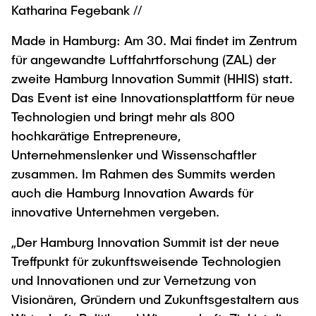
Process Engineering
Newsroom
Katharina Fegebank //
Advice and contact
UNU HUB "Engineering to Face Climate
Exchange students
Study programs
Change"
Press Release
New@tuhh
Made in Hamburg: Am 30. Mai findet im Zentrum
Intercultural Hub
Research and Institutes
für angewandte Luftfahrtforschung (ZAL) der
Flyers and brochures
Around student life
International Scholars & Guests
Research Funding
zweite Hamburg Innovation Summit (HHIS) statt.
University magazine spektrum
study organization
Technology and Innovation in Education
Das Event ist eine Innovationsplattform für neue
Events
Partnerships and Strategy
Early Career Research Support
Technologien und bringt mehr als 800
News
AI in Education
Study Exchange Partnerships
hochkarätige Entrepreneure,
Study programs
Merchandise-Shop
Good Scientific Practice
Unternehmenslenker und Wissenschaftler
How to establish partnerships
After Graduation
Research and Institutes
zusammen. Im Rahmen des Summits werden
Working at TU Hamburg
Strategy
Alumni
Future Lectures
auch die Hamburg Innovation Awards für
Management Sciences and Technology
ECIU University
Job opportunities
innovative Unternehmen vergeben.
Career Center
Team
Study Programs
Faculty recruiting
Graduate Academy
„Der Hamburg Innovation Summit ist der neue
Contacts & International Team
Research and Institutes
Information for new employees
Doctoral Degrees
Treffpunkt für zukunftsweisende Technologien
und Innovationen und zur Vernetzung von
Continuing Education
Research & Transfer News
Mechanical Engineering
Internal Information
Visionären, Gründern und Zukunftsgestaltern aus
Interdisciplinary Workshop of the FSP
Study programs