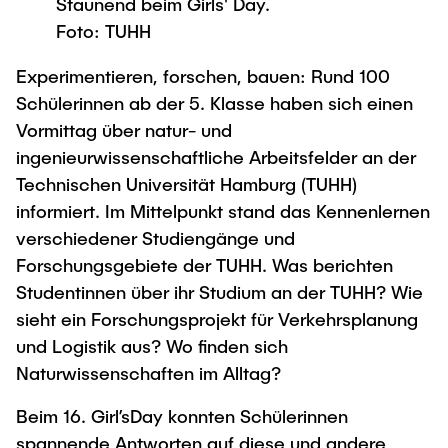
Staunend beim Girls' Day.
Process Engineering
Newsroom
Advice and contact
UNU HUB "Engineering to Face Climate
Foto: TUHH
Exchange students
Study programs
Change"
Press Release
New@tuhh
Intercultural Hub
Experimentieren, forschen, bauen: Rund 100
Research and Institutes
Flyers and brochures
Around student life
International Scholars & Guests
Schülerinnen ab der 5. Klasse haben sich einen
Research Funding
University magazine spektrum
study organization
Technology and Innovation in Education
Vormittag über natur- und
Events
Partnerships and Strategy
ingenieurwissenschaftliche Arbeitsfelder an der
Early Career Research Support
News
AI in Education
Technischen Universität Hamburg (TUHH)
Study Exchange Partnerships
Study programs
Merchandise-Shop
informiert. Im Mittelpunkt stand das Kennenlernen
Good Scientific Practice
How to establish partnerships
After Graduation
Research and Institutes
verschiedener Studiengänge und
Working at TU Hamburg
Strategy
Forschungsgebiete der TUHH. Was berichten
Alumni
Future Lectures
Management Sciences and Technology
Studentinnen über ihr Studium an der TUHH? Wie
ECIU University
Job opportunities
Career Center
sieht ein Forschungsprojekt für Verkehrsplanung
Team
Study Programs
Faculty recruiting
Graduate Academy
Contacts & International Team
und Logistik aus? Wo finden sich
Research and Institutes
Information for new employees
Doctoral Degrees
Naturwissenschaften im Alltag?
Continuing Education
Research & Transfer News
Mechanical Engineering
Internal Information
Beim 16. Girl’sDay konnten Schülerinnen
Interdisciplinary Workshop of the FSP
spannende Antworten auf diese und andere
Study programs