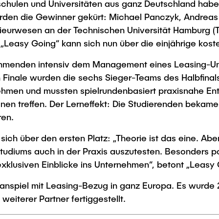
ulen und Universitäten aus ganz Deutschland haben
Studies
urden die Gewinner gekürt: Michael Panczyk, Andreas
ieurwesen an der Technischen Universität Hamburg (T
Leasy Going“ kann sich nun über die einjährige koste
ehmenden intensiv dem Management eines Leasing-Un
 Finale wurden die sechs Sieger-Teams des Halbfina
nehmen und mussten spielrundenbasiert praxisnahe En
ionen treffen. Der Lerneffekt: Die Studierenden beka
ren.
ch über den ersten Platz: „Theorie ist das eine. Abe
udiums auch in der Praxis auszutesten. Besonders po
xklusiven Einblicke ins Unternehmen“, betont „Leasy 
lanspiel mit Leasing-Bezug in ganz Europa. Es wurde 2
eiterer Partner fertiggestellt.