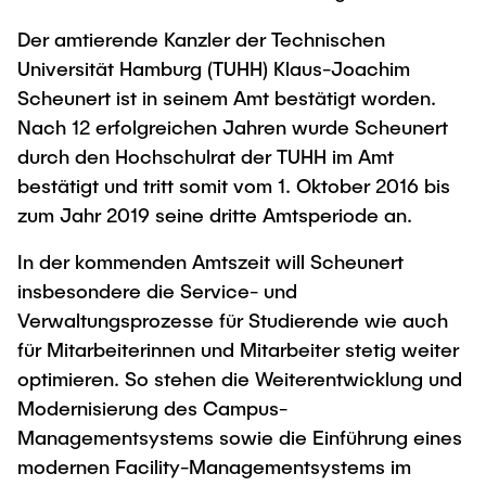
Process Engineering
Newsroom
Advice and contact
UNU HUB "Engineering to Face Climate
Exchange students
Der amtierende Kanzler der Technischen
Study programs
Change"
Press Release
New@tuhh
Universität Hamburg (TUHH) Klaus-Joachim
Intercultural Hub
Research and Institutes
Flyers and brochures
Around student life
Scheunert ist in seinem Amt bestätigt worden.
International Scholars & Guests
Research Funding
Nach 12 erfolgreichen Jahren wurde Scheunert
University magazine spektrum
study organization
Technology and Innovation in Education
durch den Hochschulrat der TUHH im Amt
Events
Partnerships and Strategy
Early Career Research Support
News
bestätigt und tritt somit vom 1. Oktober 2016 bis
AI in Education
Study Exchange Partnerships
zum Jahr 2019 seine dritte Amtsperiode an.
Study programs
Merchandise-Shop
Good Scientific Practice
How to establish partnerships
After Graduation
Research and Institutes
In der kommenden Amtszeit will Scheunert
Working at TU Hamburg
Strategy
Alumni
insbesondere die Service- und
Future Lectures
Management Sciences and Technology
ECIU University
Verwaltungsprozesse für Studierende wie auch
Job opportunities
Career Center
für Mitarbeiterinnen und Mitarbeiter stetig weiter
Team
Study Programs
Faculty recruiting
Graduate Academy
Contacts & International Team
optimieren. So stehen die Weiterentwicklung und
Research and Institutes
Information for new employees
Doctoral Degrees
Modernisierung des Campus-
Managementsystems sowie die Einführung eines
Continuing Education
Research & Transfer News
Mechanical Engineering
Internal Information
modernen Facility-Managementsystems im
Interdisciplinary Workshop of the FSP
Study programs