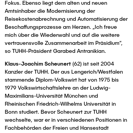
Fokus. Ebenso liegt dem alten und neuen
"Biobased Processes and Reactor
Research and institutes
Amtsinhaber die Modernisierung der
Technologies"
Reisekostenabrechnung und Automatisierung der
Joint School of Multidisciplinary Studies
Beschaffungsprozesse am Herzen. „Ich freue
mich über die Wiederwahl und auf die weitere
vertrauensvolle Zusammenarbeit im Präsidium“,
so TUHH-Präsident Garabed Antranikian.
Klaus-Joachim Scheunert
(62) ist seit 2004
Institutes
Kanzler der TUHH. Der aus Lengerich/Westfalen
Overview
stammende Diplom-Volkswirt hat von 1975 bis
1979 Volkswirtschaftslehre an der Ludwig-
Maximilians-Universität München und
Rheinischen Friedrich-Wilhelms Universität in
Bonn studiert. Bevor Scheunert zur TUHH
wechselte, war er in verschiedenen Positionen in
Fachbehörden der Freien und Hansestadt